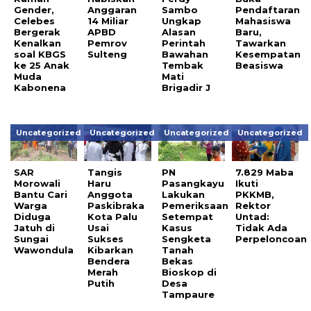
Gender,
Anggaran
Sambo
Pendaftaran
Celebes
14 Miliar
Ungkap
Mahasiswa
Bergerak
APBD
Alasan
Baru,
Kenalkan
Pemrov
Perintah
Tawarkan
soal KBGS
Sulteng
Bawahan
Kesempatan
ke 25 Anak
Tembak
Beasiswa
Muda
Mati
Kabonena
Brigadir J
Uncategorized
Uncategorized
Uncategorized
Uncategorized
SAR
Tangis
PN
7.829 Maba
Morowali
Haru
Pasangkayu
Ikuti
Bantu Cari
Anggota
Lakukan
PKKMB,
Warga
Paskibraka
Pemeriksaan
Rektor
Diduga
Kota Palu
Setempat
Untad:
Jatuh di
Usai
Kasus
Tidak Ada
Sungai
Sukses
Sengketa
Perpeloncoan
Wawondula
Kibarkan
Tanah
Bendera
Bekas
Merah
Bioskop di
Putih
Desa
Tampaure