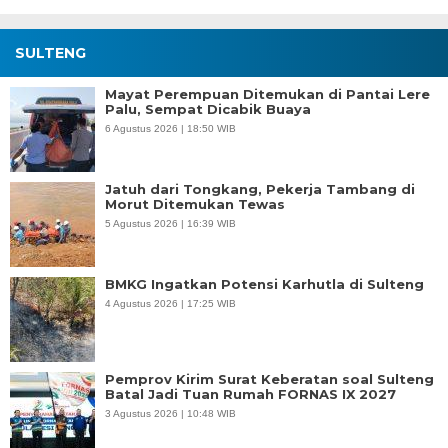
SULTENG
Mayat Perempuan Ditemukan di Pantai Lere
Palu, Sempat Dicabik Buaya
6 Agustus 2026 | 18:50 WIB
Jatuh dari Tongkang, Pekerja Tambang di
Morut Ditemukan Tewas
5 Agustus 2026 | 16:39 WIB
BMKG Ingatkan Potensi Karhutla di Sulteng
4 Agustus 2026 | 17:25 WIB
Pemprov Kirim Surat Keberatan soal Sulteng
Batal Jadi Tuan Rumah FORNAS IX 2027
3 Agustus 2026 | 10:48 WIB