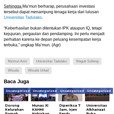
Sehingga
Ma’mun berharap, perusahaan investasi
tersebut dapat menampung tenaga kerja dari lulusan
Universitas Tadulako
.
“Keberhasilan bukan ditentukan IPK ataupun IQ, tetapi
kejujuran, pergaulan dan pendamping. Ini perlu menjadi
perhatian karena ke depan peluang kesempatan kerja
terbuka,” ungkap Ma’mun. (Agr)
Ma'mun Amir
Universitas Tadulako
Wagub Sulteng
Wisuda
Wisuda Untad
Baca Juga
Uncategorized
Uncategorized
Uncategorized
Uncategorized
Dorong
Munas XI
Diperiksa 7
Universitas
Kelurahan
KAHMI
Jam, Irjen
Alkhairaat
Ramah
Habiskan
Ferdy
Buka