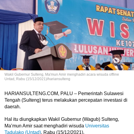
Wakil Gubernur Sulteng, Ma'mun Amir menghadiri acara wisuda offline
Untad, Rabu (15/12/2021)/hariansulteng
HARIANSULTENG.COM, PALU – Pemerintah Sulawesi
Tengah (Sulteng) terus melakukan percepatan investasi di
daerah.
Hal itu diungkapkan Wakil Gubernur (Wagub) Sulteng,
Ma’mun Amir saat menghadiri wisuda
Universitas
Tadulako (Untad)
, Rabu (15/12/2021).