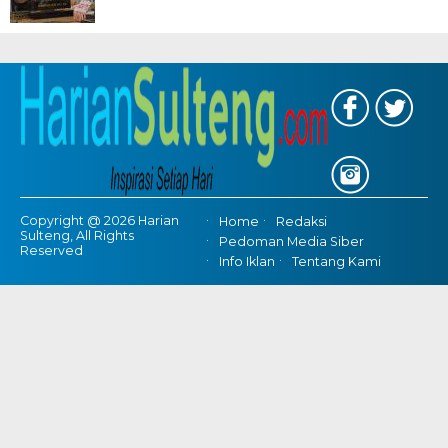
Copyright @ 2026 Harian
Home
Redaksi
Sulteng, All Rights
Pedoman Media Siber
Reserved
Info Iklan
Tentang Kami