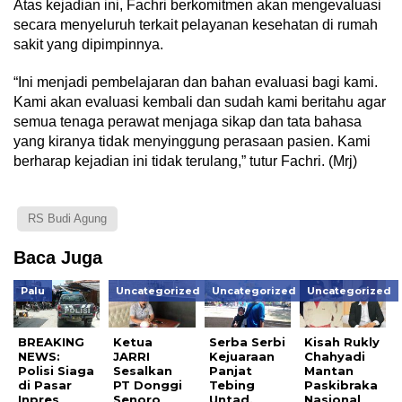
Atas kejadian ini, Fachri berkomitmen akan mengevaluasi
secara menyeluruh terkait pelayanan kesehatan di rumah
sakit yang dipimpinnya.
“Ini menjadi pembelajaran dan bahan evaluasi bagi kami.
Kami akan evaluasi kembali dan sudah kami beritahu agar
semua tenaga perawat menjaga sikap dan tata bahasa
yang kiranya tidak menyinggung perasaan pasien. Kami
berharap kejadian ini tidak terulang,” tutur Fachri. (Mrj)
RS Budi Agung
Baca Juga
Palu
Uncategorized
Uncategorized
Uncategorized
BREAKING
Ketua
Serba Serbi
Kisah Rukly
NEWS:
JARRI
Kejuaraan
Chahyadi
Polisi Siaga
Sesalkan
Panjat
Mantan
di Pasar
PT Donggi
Tebing
Paskibraka
Inpres
Senoro
Untad,
Nasional