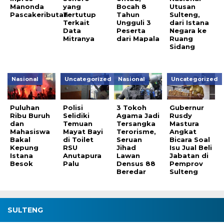
Manonda
yang
Bocah 8
Utusan
Pascakeributan
Tertutup
Tahun
Sulteng,
Terkait
Ungguli 3
dari Istana
Data
Peserta
Negara ke
Mitranya
dari Mapala
Ruang
Sidang
Nasional
Uncategorized
Nasional
Uncategorized
Puluhan
Polisi
3 Tokoh
Gubernur
Ribu Buruh
Selidiki
Agama Jadi
Rusdy
dan
Temuan
Tersangka
Mastura
Mahasiswa
Mayat Bayi
Terorisme,
Angkat
Bakal
di Toilet
Seruan
Bicara Soal
Kepung
RSU
Jihad
Isu Jual Beli
Istana
Anutapura
Lawan
Jabatan di
Besok
Palu
Densus 88
Pemprov
Beredar
Sulteng
SULTENG