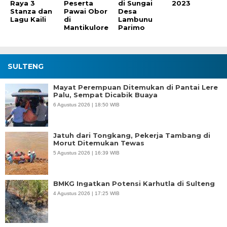
Raya 3
Peserta
di Sungai
2023
Stanza dan
Pawai Obor
Desa
Lagu Kaili
di
Lambunu
Mantikulore
Parimo
SULTENG
Mayat Perempuan Ditemukan di Pantai Lere
Palu, Sempat Dicabik Buaya
6 Agustus 2026 | 18:50 WIB
Jatuh dari Tongkang, Pekerja Tambang di
Morut Ditemukan Tewas
5 Agustus 2026 | 16:39 WIB
BMKG Ingatkan Potensi Karhutla di Sulteng
4 Agustus 2026 | 17:25 WIB