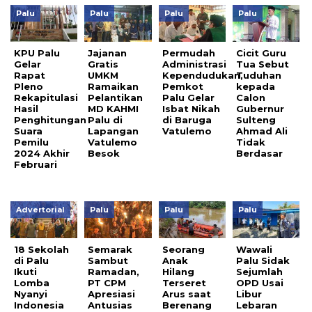
Palu
Palu
Palu
Palu
KPU Palu
Jajanan
Permudah
Cicit Guru
Gelar
Gratis
Administrasi
Tua Sebut
Rapat
UMKM
Kependudukan,
Tuduhan
Pleno
Ramaikan
Pemkot
kepada
Rekapitulasi
Pelantikan
Palu Gelar
Calon
Hasil
MD KAHMI
Isbat Nikah
Gubernur
Penghitungan
Palu di
di Baruga
Sulteng
Suara
Lapangan
Vatulemo
Ahmad Ali
Pemilu
Vatulemo
Tidak
2024 Akhir
Besok
Berdasar
Februari
Advertorial
Palu
Palu
Palu
18 Sekolah
Semarak
Seorang
Wawali
di Palu
Sambut
Anak
Palu Sidak
Ikuti
Ramadan,
Hilang
Sejumlah
Lomba
PT CPM
Terseret
OPD Usai
Nyanyi
Apresiasi
Arus saat
Libur
Indonesia
Antusias
Berenang
Lebaran