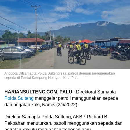
Anggota Ditsamapta Polda Sulteng saat patroli dengan menggunakan
sepeda di Pantai Kampung Nelayan, Kota Palu
HARIANSULTENG.COM, PALU
– Direktorat Samapta
Polda Sulteng
menggelar patroli menggunakan sepeda
dan berjalan kaki, Kamis (2/6/2022).
Direktur Samapta Polda Sulteng, AKBP Richard B
Pakpahan menuturkan, patroli menggunakan sepeda dan
berjalan kaki itu merupakan trobosan baru.