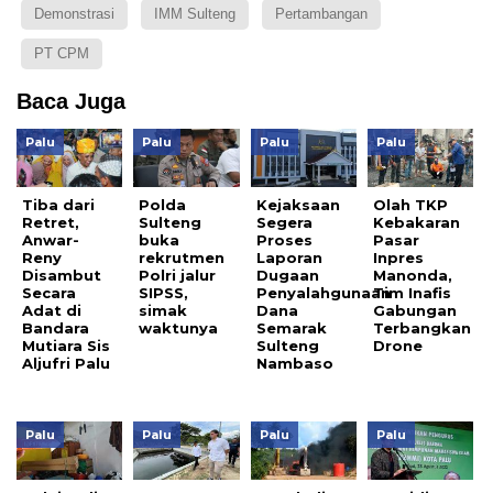
Demonstrasi
IMM Sulteng
Pertambangan
PT CPM
Baca Juga
Palu
Palu
Palu
Palu
Tiba dari
Polda
Kejaksaan
Olah TKP
Retret,
Sulteng
Segera
Kebakaran
Anwar-
buka
Proses
Pasar
Reny
rekrutmen
Laporan
Inpres
Disambut
Polri jalur
Dugaan
Manonda,
Secara
SIPSS,
Penyalahgunaan
Tim Inafis
Adat di
simak
Dana
Gabungan
Bandara
waktunya
Semarak
Terbangkan
Mutiara Sis
Sulteng
Drone
Aljufri Palu
Nambaso
Palu
Palu
Palu
Palu