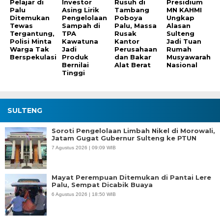
Pelajar di
Investor
Rusuh di
Presidium
Palu
Asing Lirik
Tambang
MN KAHMI
Ditemukan
Pengelolaan
Poboya
Ungkap
Tewas
Sampah di
Palu, Massa
Alasan
Tergantung,
TPA
Rusak
Sulteng
Polisi Minta
Kawatuna
Kantor
Jadi Tuan
Warga Tak
Jadi
Perusahaan
Rumah
Berspekulasi
Produk
dan Bakar
Musyawarah
Bernilai
Alat Berat
Nasional
Tinggi
SULTENG
Soroti Pengelolaan Limbah Nikel di Morowali,
Jatam Gugat Gubernur Sulteng ke PTUN
7 Agustus 2026 | 09:09 WIB
Mayat Perempuan Ditemukan di Pantai Lere
Palu, Sempat Dicabik Buaya
6 Agustus 2026 | 18:50 WIB