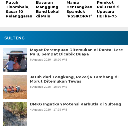
Patuh
Bayaran
Mania
Pemkot
Tinombala,
Manggung
Bentangkan
Palu Hadiri
Sasar 10
Band Lokal
Spanduk
Upacara
Pelanggaran
di Palu
‘PSSIKOPAT’
HBI ke-73
SULTENG
Mayat Perempuan Ditemukan di Pantai Lere
Palu, Sempat Dicabik Buaya
6 Agustus 2026 | 18:50 WIB
Jatuh dari Tongkang, Pekerja Tambang di
Morut Ditemukan Tewas
5 Agustus 2026 | 16:39 WIB
BMKG Ingatkan Potensi Karhutla di Sulteng
4 Agustus 2026 | 17:25 WIB