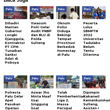
Baca Juga
Palu
Palu
Palu
Palu
Dihadiri
Itwasum
Oknum
Peserta
Mantan
Polri Gelar
Polisi
Lulus
Gubernur
Audit PNBP
Diduga
SBMPTN
Longki
dan BLU di
Bekingi
2022
Djanggola,
Polda
Tempat
Universitas
Kontraktor
Sulteng
Prostitusi
Tadulako
PT CPM
Berkedok
Belum
Tunaikan
Homestay
Tentu
Sanksi
di Palu
Diterima
Adat di
Poboya
Palu
Palu
Palu
Palu
Polresta
Azwar Jho
Tolak
Dipimpin
Palu Gelar
Minta Maaf
Pemberhentian
Kakanwil
Apel
Usai
Liga 2,
Kemenkumha
Pasukan
Singgung
Massa
Sulteng,
Operasi
Soal
Persipal
Asisten I