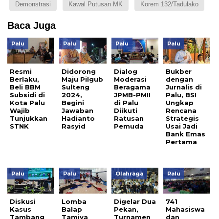
Demonstrasi
Kawal Putusan MK
Korem 132/Tadulako
Baca Juga
Palu
Palu
Palu
Palu
Resmi
Didorong
Dialog
Bukber
Berlaku,
Maju Pilgub
Moderasi
dengan
Beli BBM
Sulteng
Beragama
Jurnalis di
Subsidi di
2024,
JPMB-PMII
Palu, BSI
Kota Palu
Begini
di Palu
Ungkap
Wajib
Jawaban
Diikuti
Rencana
Tunjukkan
Hadianto
Ratusan
Strategis
STNK
Rasyid
Pemuda
Usai Jadi
Bank Emas
Pertama
Palu
Palu
Olahraga
Palu
Diskusi
Lomba
Digelar Dua
741
Kasus
Balap
Pekan,
Mahasiswa
Tambang
Tamiya
Turnamen
dan