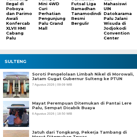
Ilegal di
Mini 4WD
Futsal Liga
Mahasiswi
Poboya
Curi
Ramadhan
UIN
dan Parimo
Perhatian
Tanamodindi
Datokarama
Awali
Pengunjung
Resmi
Palu Jalani
Konfercab
Palu Grand
Bergulir
Wisuda di
XLVII HMI
Mall
Jodjokodi
Cabang
Convention
Palu
Center
SULTENG
Soroti Pengelolaan Limbah Nikel di Morowali,
Jatam Gugat Gubernur Sulteng ke PTUN
7 Agustus 2026 | 09:09 WIB
Mayat Perempuan Ditemukan di Pantai Lere
Palu, Sempat Dicabik Buaya
6 Agustus 2026 | 18:50 WIB
Jatuh dari Tongkang, Pekerja Tambang di
Morut Ditemukan Tewas