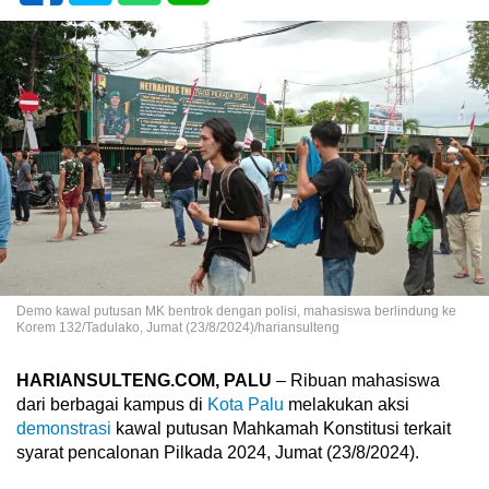
Demo kawal putusan MK bentrok dengan polisi, mahasiswa berlindung ke
Korem 132/Tadulako, Jumat (23/8/2024)/hariansulteng
HARIANSULTENG.COM, PALU
– Ribuan mahasiswa
dari berbagai kampus di
Kota Palu
melakukan aksi
demonstrasi
kawal putusan Mahkamah Konstitusi terkait
syarat pencalonan Pilkada 2024, Jumat (23/8/2024).