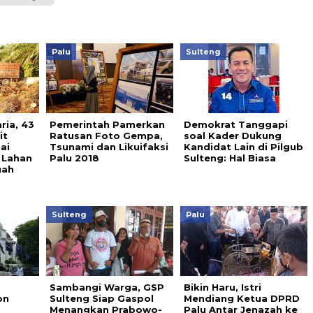
Palu
Sulteng
ria, 43
Pemerintah Pamerkan
Demokrat Tanggapi
it
Ratusan Foto Gempa,
soal Kader Dukung
ai
Tsunami dan Likuifaksi
Kandidat Lain di Pilgub
 Lahan
Palu 2018
Sulteng: Hal Biasa
gah
Sulteng
Palu
Sambangi Warga, GSP
Bikin Haru, Istri
on
Sulteng Siap Gaspol
Mendiang Ketua DPRD
Menangkan Prabowo-
Palu Antar Jenazah ke