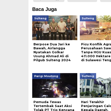
Baca Juga
Sulteng
Sulteng
Berpose Dua Jari ke
Picu Konflik Agra
Bawah, Airlangga
Perusahaan Saw
Nyatakan Golkar
Tanpa HGU Kuas
Usung Ahmad Ali di
411.000 Hektare
Pilgub Sulteng 2024
di Sulawesi Ten
Parigi Moutong
Sulteng
Pemuda Tewas
Hari Terakhir
Tertembak Saat Aksi
Penjaringan Cal
Tolak PT Trio Kencana
Kepala Daerah,