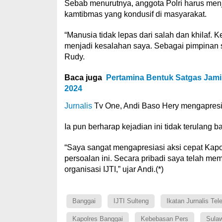
Sebab menurutnya, anggota Polri harus men
kamtibmas yang kondusif di masyarakat.
“Manusia tidak lepas dari salah dan khilaf. 
menjadi kesalahan saya. Sebagai pimpinan say
Rudy.
Baca juga
Pertamina Bentuk Satgas Jami
2024
Jurnalis
Tv One, Andi Baso Hery mengapresia
Ia pun berharap kejadian ini tidak terulang
“Saya sangat mengapresiasi aksi cepat Kap
persoalan ini. Secara pribadi saya telah m
organisasi IJTI,” ujar Andi.(*)
Banggai
IJTI Sulteng
Ikatan Jurnalis Tel
Kapolres Banggai
Kebebasan Pers
Sula