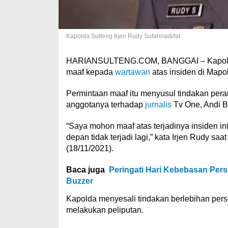
Kapolda Sulteng Irjen Rudy Sufahriadi/Ist
HARIANSULTENG.COM, BANGGAI – Kapolda
maaf kepada
wartawan
atas insiden di Mapo
Permintaan maaf itu menyusul tindakan per
anggotanya terhadap
jurnalis
Tv One, Andi B
“Saya mohon maaf atas terjadinya insiden in
depan tidak terjadi lagi,” kata Irjen Rudy s
(18/11/2021).
Baca juga
Peringati Hari Kebebasan Pers,
Buzzer
Kapolda menyesali tindakan berlebihan per
melakukan peliputan.