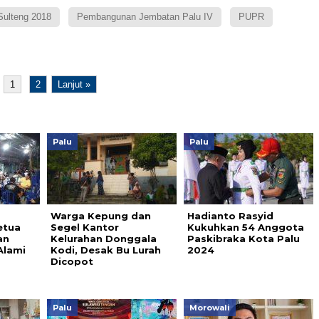
ulteng 2018
Pembangunan Jembatan Palu IV
PUPR
1
2
Lanjut »
Palu
Palu
Warga Kepung dan
Hadianto Rasyid
etua
Segel Kantor
Kukuhkan 54 Anggota
an
Kelurahan Donggala
Paskibraka Kota Palu
Alami
Kodi, Desak Bu Lurah
2024
Dicopot
Palu
Morowali