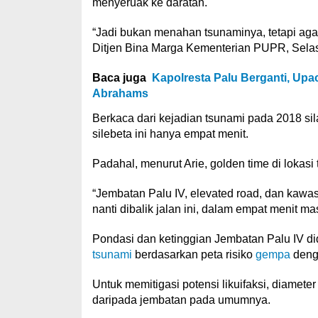
menyeruak ke daratan.
“Jadi bukan menahan tsunaminya, tetapi agar 
Ditjen Bina Marga Kementerian PUPR, Selas
Baca juga
Kapolresta Palu Berganti, U
Abrahams
Berkaca dari kejadian tsunami pada 2018 sil
silebeta ini hanya empat menit.
Padahal, menurut Arie, golden time di lokasi t
“Jembatan Palu IV, elevated road, dan kawas
nanti dibalik jalan ini, dalam empat menit ma
Pondasi dan ketinggian Jembatan Palu IV d
tsunami
berdasarkan peta risiko
gempa
denga
Untuk memitigasi potensi likuifaksi, diamete
daripada jembatan pada umumnya.