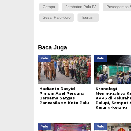
Gempa
Jembatan Palu IV
Pascagempa S
Sesar Palu-Koro
Tsunami
Baca Juga
Palu
Palu
Hadianto Rasyid
Kronologi
Pimpin Apel Perdana
Meninggalnya K
Bersama Satgas
KPPS di Kelurah
Pancasila se-Kota Palu
Palupi, Sempat 
Kejang-kejang
Palu
Palu