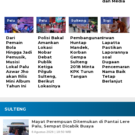
dan Media
Palu
Palu
Sulteng
Sigi
Dari
Polisi Bakal
Pembangunan
Irwan
Pemain
Amankan
Huntap
Lapatta
Bola
Lokasi
Mandek,
Pastikan
Hingga Jadi
Nobar
Korban
Laporannya
Pemusik,
Debat
Gempa
soal
Musisi
Publik
Sulteng
Dugaan
Lokal Palu
Ketiga
2018 Minta
Pencemaran
Azwar Jho
Pilgub
KPK Turun
Nama Baik
akan Rilis
Sulteng,
Tangan
Tetap
Mini Album
Berikut
Berlanjut
Tahun Ini
Lokasinya
SULTENG
Mayat Perempuan Ditemukan di Pantai Lere
Palu, Sempat Dicabik Buaya
6 Agustus 2026 | 18:50 WIB