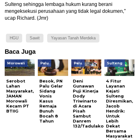
Sulteng sehingga lembaga hukum kurang berani
mengeksekusi perusahaan yang tidak legal dokumen,”
ucap Richard. (Jmr)
HGU
Sawit
Yayasan Tanah Merdeka
Baca Juga
Morowali
Palu
Palu
Sulteng
Serobot
Besok, PN
Deni
4 Fitur
Lahan
Palu Gelar
Gunawan
Layanan
Masyarakat,
Sidang
Puji Kinerja
Kejati
JAMAN
Vonis
Dody
Sulteng
Morowali
Kasus
Triwinarto
Diresmikan,
Kecam PT
Remaja
di Acara
Jacob
BTIIG
Bunuh
Pisah
Hendrik:
Bocah 8
Sambut
Untuk
Tahun
Danrem
Lebih
132/Tadulako
Dekat
Bersama
Masyarakat