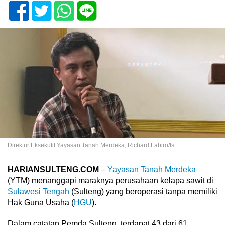
Direktur Eksekutif Yayasan Tanah Merdeka, Richard Labiro/Ist
HARIANSULTENG.COM
–
Yayasan Tanah Merdeka
(YTM) menanggapi maraknya perusahaan kelapa sawit di
Sulawesi Tengah
(Sulteng) yang beroperasi tanpa memiliki
Hak Guna Usaha (
HGU
).
Dalam catatan Pemda Sulteng, terdapat 43 dari 61