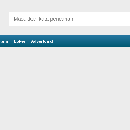
pini
Loker
Advertorial