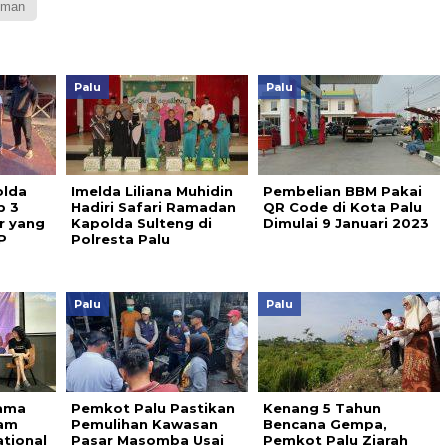
eman
Palu
Palu
olda
Imelda Liliana Muhidin
Pembelian BBM Pakai
p 3
Hadiri Safari Ramadan
QR Code di Kota Palu
r yang
Kapolda Sulteng di
Dimulai 9 Januari 2023
P
Polresta Palu
Palu
Palu
ama
Pemkot Palu Pastikan
Kenang 5 Tahun
lam
Pemulihan Kawasan
Bencana Gempa,
ational
Pasar Masomba Usai
Pemkot Palu Ziarah