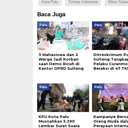
Kota Palu
Timnas Indonesia
Witan Sula
Baca Juga
Palu
Palu
3 Mahasiswa dan 2
Ditreskrimum P
Warga Jadi Korban
Sulteng Tangka
saat Demo Ricuh di
Pelaku Curanmo
Kantor DPRD Sulteng
Beraksi di 47 TK
Palu
Palu
KPU Kota Palu
Kampanye Bers
Musnahkan 5.390
Orang Muda da
Lembar Surat Suara
Perayaan Intern