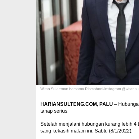
Witan Sulaeman bersama Rismahani/Instagram @witansu
HARIANSULTENG.COM, PALU
– Hubung
tahap serius.
Setelah menjalani hubungan kurang lebih 4 
sang kekasih malam ini, Sabtu (8/1/2022).