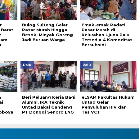
r
Bulog Sulteng Gelar
Emak-emak Padati
Barat,
Pasar Murah Hingga
Pasar Murah di
n
Besok, Minyak Goreng
Kelurahan Ujuna Palu,
lam
Jadi Buruan Warga
Tersedia 4 Komoditas
k
Bersubsidi
Palu
Palu
n
Beri Peluang Kerja Bagi
eLSAM Fakultas Hukum
ai
Alumni, IKA Teknik
Untad Gelar
Untad Bakal Gandeng
Penyuluhan HIV dan
Poboya
PT Donggi Senoro LNG
Tes VCT