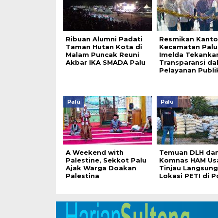
Ribuan Alumni Padati
Resmikan Kanto
Taman Hutan Kota di
Kecamatan Palu 
Malam Puncak Reuni
Imelda Tekanka
Akbar IKA SMADA Palu
Transparansi da
Pelayanan Publi
Palu
Palu
A Weekend with
Temuan DLH da
Palestine, Sekkot Palu
Komnas HAM Us
Ajak Warga Doakan
Tinjau Langsung
Palestina
Lokasi PETI di 