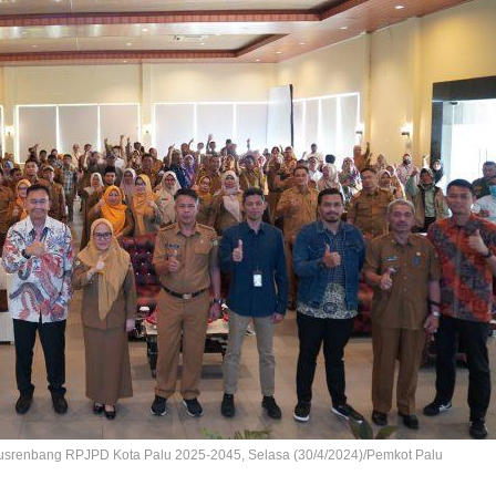
Musrenbang RPJPD Kota Palu 2025-2045, Selasa (30/4/2024)/Pemkot Palu