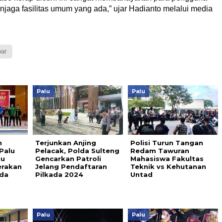
enjaga fasilitas umum yang ada,” ujar Hadianto melalui media
oar
Palu
Palu
n
Terjunkan Anjing
Polisi Turun Tangan
 Palu
Pelacak, Polda Sulteng
Redam Tawuran
ku
Gencarkan Patroli
Mahasiswa Fakultas
erakan
Jelang Pendaftaran
Teknik vs Kehutanan
uda
Pilkada 2024
Untad
Palu
Palu