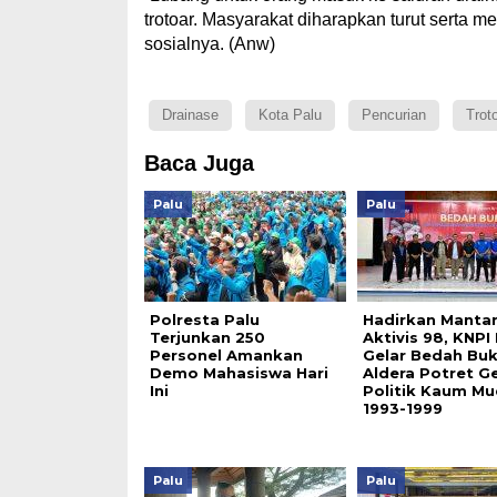
trotoar. Masyarakat diharapkan turut serta m
sosialnya. (Anw)
Drainase
Kota Palu
Pencurian
Trot
Baca Juga
Palu
Palu
Polresta Palu
Hadirkan Manta
Terjunkan 250
Aktivis 98, KNPI
Personel Amankan
Gelar Bedah Bu
Demo Mahasiswa Hari
Aldera Potret G
Ini
Politik Kaum M
1993-1999
Palu
Palu