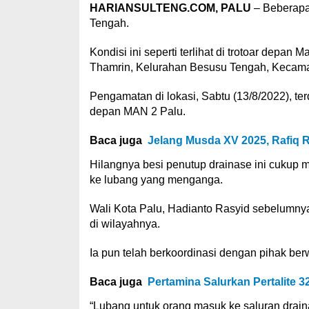
HARIANSULTENG.COM, PALU
– Beberapa 
Tengah.
Kondisi ini seperti terlihat di trotoar depa
Thamrin, Kelurahan Besusu Tengah, Kecama
Pengamatan di lokasi, Sabtu (13/8/2022), te
depan MAN 2 Palu.
Baca juga
Jelang Musda XV 2025, Rafiq 
Hilangnya besi penutup drainase ini cukup 
ke lubang yang menganga.
Wali Kota Palu, Hadianto Rasyid sebelumnya
di wilayahnya.
Ia pun telah berkoordinasi dengan pihak be
Baca juga
Pertamina Salurkan Pertalite 32
“Lubang untuk orang masuk ke saluran drai