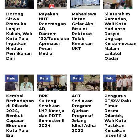
Dorong
Rayakan
Mahasiswa
Silaturahim
Siswa
HUT
Untad
Ramadan,
Pramuka
Penerangan
Gelar Aksi
Wali Kota
Lanjut
AD,
Bisu di
Hadianto
Kuliah, Wali
Danrem
Rektorat
Rasyid
Kota Palu
132/Tadulako
Tolak
Ungkap
Ingatkan
Apresiasi
Kenaikan
Keistimewaan
Hindari
Peran
UKT
Malam
Pernikahan
Media
Lailatul
Dini
Qadar
Palu
Palu
Palu
Palu
Kembali
BPK
ACT
Pengurus
Berhadapan
Sulteng
Sediakan
RT/RW Palu
di Pilkada
Serahkan
Program
Timur
2024,
LHP Kinerja
Qurban
Resmi
Berikut
dan PDTT
Progresif
Dilantik,
Capaian
Semester II
Jelang
Wali Kota
Ekonomi
2024
Idhul Adha
Pastikan
Kota Palu
2022
Kenaikan
Era
Insentif di