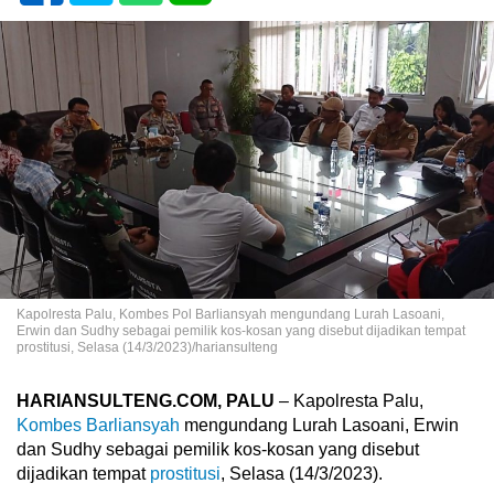
Kapolresta Palu, Kombes Pol Barliansyah mengundang Lurah Lasoani,
Erwin dan Sudhy sebagai pemilik kos-kosan yang disebut dijadikan tempat
prostitusi, Selasa (14/3/2023)/hariansulteng
HARIANSULTENG.COM, PALU
– Kapolresta Palu,
Kombes Barliansyah
mengundang Lurah Lasoani, Erwin
dan Sudhy sebagai pemilik kos-kosan yang disebut
dijadikan tempat
prostitusi
, Selasa (14/3/2023).