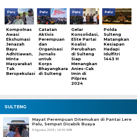
Palu
Palu
Palu
Palu
Kompolnas
Catatan
Gelar
Polda
Awasi
Aktivis
Konsolidasi,
Sulteng
Ekshumasi
Perempuan
Elite Partai
Matangkan
Jenazah
dan
Koalisi
Kesiapan
Bayu
Organisasi
Perubahan
Hadapi
Adhitiawan,
Jurnalis
di Sulteng
Idulfitri
Minta
untuk
Siap
1443 H
Masyarakat
Korps
Menangkan
Tak
Bhayangkara
Anies-Cak
Berspekulasi
di Sulteng
Imin di
Pilpres
2024
SULTENG
Mayat Perempuan Ditemukan di Pantai Lere
Palu, Sempat Dicabik Buaya
6 Agustus 2026 | 18:50 WIB