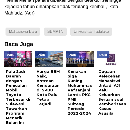
“Teman-teman panitia dibekali dengan detektor sehingga
kejadian tahun diharapkan tidak terulang kembali,” kata
Mahfudz. (Agr)
Mahasiswa Baru
SBMPTN
Universitas Tadulako
Baca Juga
Palu
Palu
Palu
Palu
Palu Jadi
Harga BBM
Kenakan
Dugaan
Daerah
Naik,
Siga
Pelecehan
dengan
Antrean
Kuning,
Mahasiswi
Penjualan
Kendaraan
Muhammad
Untad, AJI
Mobil
di SPBU
Rafsanjani
Palu
Toyota
Kota Palu
Lantik PKC
Keluarkan
Terbesar di
Tetap
PMII
Seruan soal
Sulawesi,
Terjadi
Sulteng
Pemberitaan
Tawarkan
Periode
Kasus
Program
2022-2024
Asusila
Menarik
Bulan Ini