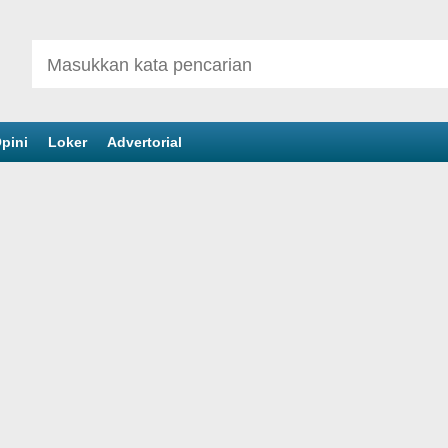
pini
Loker
Advertorial