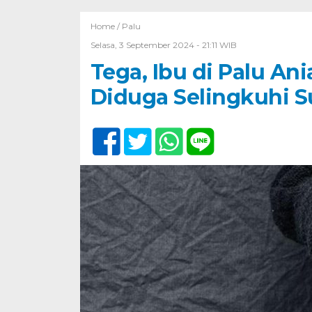
Home /
Palu
Selasa, 3 September 2024 - 21:11 WIB
Tega, Ibu di Palu A
Diduga Selingkuhi 