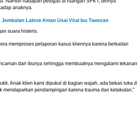
olisi. Namun hadapan petugas di ruangan SPKT, dirinya
hadap anaknya.
Jembatan Lalove Aman Usai Viral Isu Tawuran
an suara histeris.
gera memproses pelaporan kasus kliennya karena berkaitan
 ancaman dari ibunya sehingga membuatnya mengalami tekanan
kti. Anak klien kami dipukul di bagian wajah, ada bekas luka d
tuk mendaparkan pendampingan karena trauma dan ketakutan,”