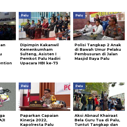
Palu
Palu
dan
Dipimpin Kakanwil
Polisi Tangkap 2 Anak
Kemenkumham
di Bawah Umur Pelaku
u
Sulteng, Asisten I
Pembusuran di Jalan
Pemkot Palu Hadiri
Masjid Raya Palu
ention
Upacara HBI ke-73
Palu
Palu
ga
Paparkan Capaian
Aksi Abnaul Khairaat
AJI
Kinerja 2022,
Bela Guru Tua di Palu,
Kapolresta Palu
Tuntut Tangkap dan