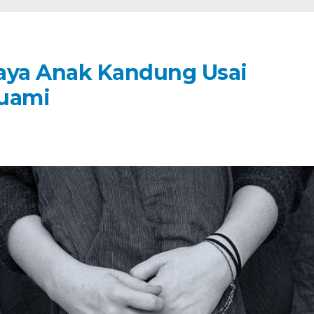
niaya Anak Kandung Usai
Suami