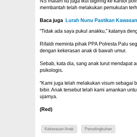
NS malam itu juga ikut digiring ke kantor p
membantah telah melakukan pemukulan ter
Baca juga
Lurah Nunu Pastikan Kawasan 
“Tidak ada saya pukul anakku,” katanya deng
Rifaldi meminta pihak PPA Polresta Palu se
dengan kekerasan anak di bawah umur.
Sebab, kata dia, sang anak turut mendapat
psikologis.
“Kami juga telah melakukan visum sebagai bu
bibir. Anak tersebut telah kami amankan un
ujarnya.
(Red)
Kekerasan Anak
Perselingkuhan