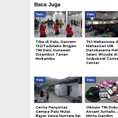
Baca Juga
Palu
Palu
Tiba di Palu, Danrem
741 Mahasiswa 
132/Tadulako Brigjen
Mahasiswi UIN
TNI Deni Gunawan
Datokarama Pal
Disambut Tarian
Jalani Wisuda di
Mokambu
Jodjokodi Conv
Center
Palu
Palu
Cerita Penyintas
Oknum TNI Didu
Gempa Palu Mulai
Ancam Jurnalis, 
Bayar Sewa Huntara Rp
Minta Dandim