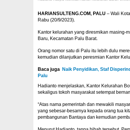
HARIANSULTENG.COM, PALU
– Wali Kota
Rabu (20/9/2023).
Kantor kelurahan yang diresmikan masing-
Baru, Kecamatan Palu Barat.
Orang nomor satu di Palu itu lebih dulu me
kemudian dilanjutkan peresmian Kantor Kel
Baca juga
Naik Penyidikan, Staf Disperi
Palu
Hadianto menjelaskan, Kantor Kelurahan Bo
sekaligus tokoh masyarakat setempat berna
“Atas nama pemerintah dan mewakili masyar
yang sebesar-besarnya kepada orang tua ki
pembangunan Bantaya dan kemudian pembang
Menurut Hadianto, tanpa hibah tersebut, P