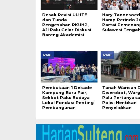
Desak Revisi UU ITE
Hary Tanoesoed
dan Tunda
Harap Perindo J
Pengesahan RKUHP,
Partai Pemenan
AJI Palu Gelar Diskusi
Sulawesi Tenga
Bareng Akademisi
Palu
Palu
Pembukaan 1 Dekade
Tanah Warisan 
Kampung Baru Fair,
Diserobot, Warg
Sekkot Palu: Budaya
Palu Pertanyak
Lokal Fondasi Penting
Polisi Hentikan
Pembangunan
Penyelidikan