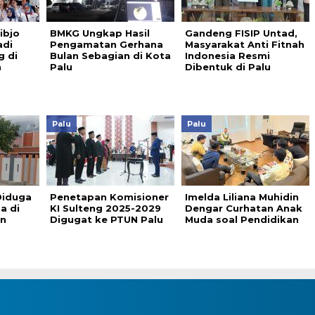
ibjo
BMKG Ungkap Hasil
Gandeng FISIP Untad,
adi
Pengamatan Gerhana
Masyarakat Anti Fitnah
g di
Bulan Sebagian di Kota
Indonesia Resmi
h
Palu
Dibentuk di Palu
Palu
Palu
Diduga
Penetapan Komisioner
Imelda Liliana Muhidin
a di
KI Sulteng 2025-2029
Dengar Curhatan Anak
an
Digugat ke PTUN Palu
Muda soal Pendidikan