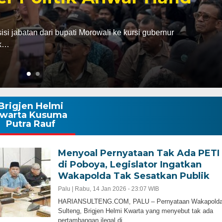
abatan dari bupati Morowali ke kursi gubernur
ak…
Brigjen Helmi
warta Kusuma
Putra Rauf
Menyoal Pernyataan Tak Ada PETI
di Poboya, Legislator Ingatkan
Wakapolda Tak Sesatkan Publik
Palu |
Rabu, 14 Jan 2026 - 23:07 WIB
HARIANSULTENG.COM, PALU – Pernyataan Wakapold
Sulteng, Brigjen Helmi Kwarta yang menyebut tak ada
pertambangan ilegal di…