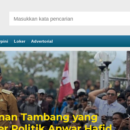
pini
Loker
Advertorial
inan Tambang yang
er Politik Anwar Hafid