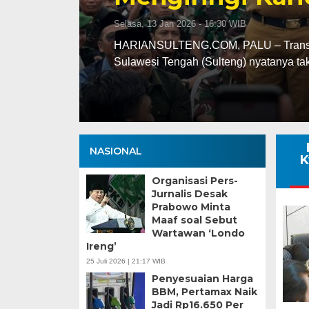
Selasa, 13 Jan 2026 - 16:30 WIB
ng
HARIANSULTENG.COM, PALU – Transisi j
Sulawesi Tengah (Sulteng) nyatanya t
NASIONAL
K
Organisasi Pers-
Jurnalis Desak
Prabowo Minta
Maaf soal Sebut
Wartawan ‘Londo
Ireng’
25 Juli 2026 | 21:17 WIB
Penyesuaian Harga
BBM, Pertamax Naik
Jadi Rp16.650 Per