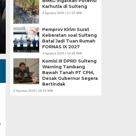
BMKG Ingatkan Potensi
Karhutla di Sulteng
Minggu, 5 Jan 2025 - 18:59 WIB
4 Agustus 2026 | 17:25 WIB
HARIANSULTENG.COM, MOROWALI – Industri nikel men
punggung ekspor nasional. Mantra hilirisasi terus…
Pemprov Kirim Surat
Keberatan soal Sulteng
Batal Jadi Tuan Rumah
FORNAS IX 2027
3 Agustus 2026 | 10:48 WIB
Komisi III DPRD Sulteng
Warning Tambang
Bawah Tanah PT CPM,
Desak Gubernur Segera
Bertindak
2 Agustus 2026 | 19:15 WIB
a