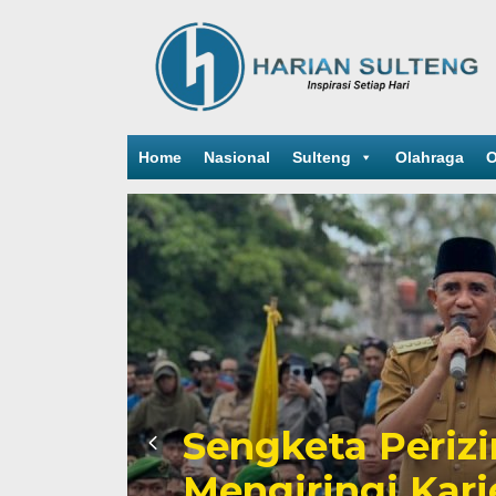
Home
Nasional
Sulteng
Olahraga
O
Sengketa Periz
Mengiringi Kari