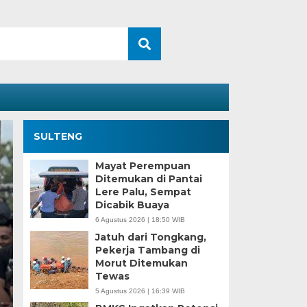
SULTENG
Mayat Perempuan
Ditemukan di Pantai
Lere Palu, Sempat
Dicabik Buaya
6 Agustus 2026 | 18:50 WIB
Jatuh dari Tongkang,
Pekerja Tambang di
Morut Ditemukan
Kesaksian Buruh dan
Tewas
5 Agustus 2026 | 16:39 WIB
Industri Nikel di Mor