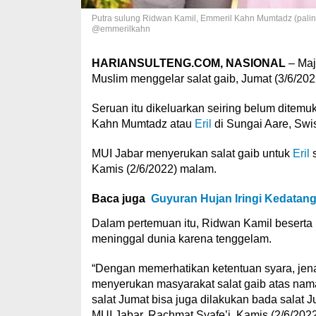
Putra sulung Ridwan Kamil, Emmeril Kahn Mumtadz (paling 
@emmerilkahn
HARIANSULTENG.COM, NASIONAL
– Maj
Muslim menggelar salat gaib, Jumat (3/6/202
Seruan itu dikeluarkan seiring belum ditem
Kahn Mumtadz atau
Eril
di Sungai Aare, Swi
MUI Jabar menyerukan salat gaib untuk
Eril
s
Kamis (2/6/2022) malam.
Baca juga
Guyuran Hujan Iringi Kedatang
Dalam pertemuan itu, Ridwan Kamil beserta i
meninggal dunia karena tenggelam.
“Dengan memerhatikan ketentuan syara, jena
menyerukan masyarakat salat gaib atas na
salat Jumat bisa juga dilakukan bada salat 
MUI Jabar, Rachmat Syafe’i, Kamis (2/6/2022