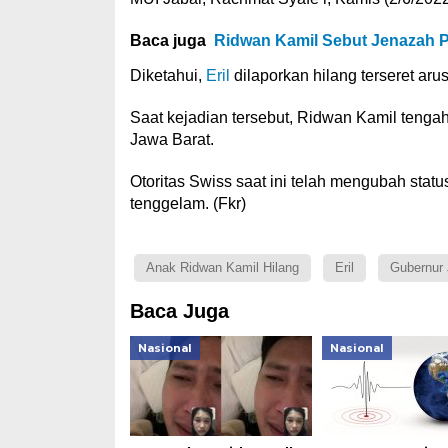
Baca juga
Ridwan Kamil Sebut Jenazah P
Diketahui,
Eril
dilaporkan hilang terseret ar
Saat kejadian tersebut, Ridwan Kamil tenga
Jawa Barat.
Otoritas Swiss saat ini telah mengubah statu
tenggelam. (Fkr)
Anak Ridwan Kamil Hilang
Eril
Gubernur 
Baca Juga
Nasional
Nasional