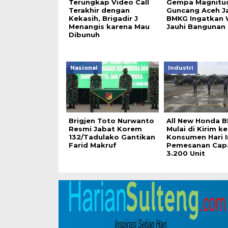
Terungkap Video Call
Gempa Magnitud
Terakhir dengan
Guncang Aceh J
Kekasih, Brigadir J
BMKG Ingatkan 
Menangis karena Mau
Jauhi Bangunan
Dibunuh
Nasional
Industri
Brigjen Toto Nurwanto
All New Honda B
Resmi Jabat Korem
Mulai di Kirim ke
132/Tadulako Gantikan
Konsumen Hari In
Farid Makruf
Pemesanan Cap
3.200 Unit