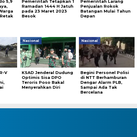
o 5,9
Pemerintah Tetapkan 1
Pemerintah Larang
aya,
Ramadan 1444 H Jatuh
Penjualan Rokok
Warga
pada 23 Maret 2023
Batangan Mulai Tahun
 Retak
Besok
Depan
Nasional
Nasional
R-V
KSAD Jenderal Dudung
Begini Personel Polisi
Optimis Sisa DPO
di NTT Berhamburan
i,
Teroris Poso Bakal
Dengar Alarm PLB,
ai
Menyerahkan Diri
Sampai Ada Tak
Bercelana