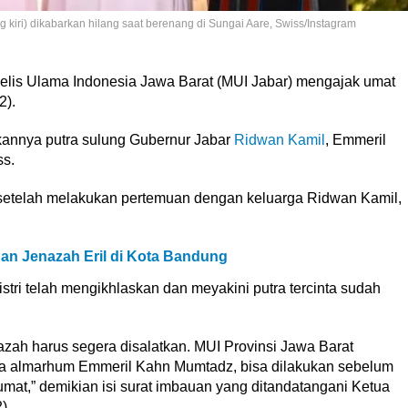
kiri) dikabarkan hilang saat berenang di Sungai Aare, Swiss/Instagram
elis Ulama Indonesia Jawa Barat (MUI Jabar) mengajak umat
2).
ukannya putra sulung Gubernur Jabar
Ridwan Kamil
, Emmeril
ss.
etelah melakukan pertemuan dengan keluarga Ridwan Kamil,
an Jenazah Eril di Kota Bandung
stri telah mengikhlaskan dan meyakini putra tercinta sudah
zah harus segera disalatkan. MUI Provinsi Jawa Barat
ma almarhum Emmeril Kahn Mumtadz, bisa dilakukan sebelum
Jumat,” demikian isi surat imbauan yang ditandatangani Ketua
).