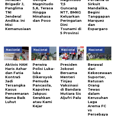
Brigadir J,
Magnitudo
7,5
Sirkuit
Panglima
5,6, Terasa
Guncang
Mandalika,
TNI
Hingga
NTT, BMKG
Begini
Jenderal
Minahasa
Keluarkan
Tanggapan
Andika: Ini
dan Poso
Peringatan
Marquez
Misi
Dini
dan
Kemanusiaan
Tsunami di
Espargaro
5 Provinsi
Nasional
Nasional
Nasional
Nasional
Aktivis HAM
Perwira
Presiden
Berawal
Haris Azhar
Polisi Luka-
Jokowi
dari
dan Fatia
luka
Bersama
Kekecewaan
KontraS
Dikeroyok
Menteri
Suporter,
Jadi
Pemuda
Tinjau
Ratusan
Tersangka
Pancasila,
Vaksinasi
Orang
Kasus
Kapolres
di Bandara
Tewas
Pencemaran
Jakpus:
Mutiara Sis
dalam
Nama Baik
Serahkan
Aljufri Palu
Kerusuhan
Luhut
atau Kami
Laga
Kejar
Arema FC
vs
Persebaya