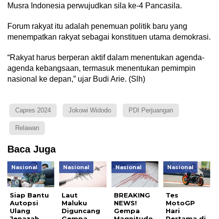
Musra Indonesia perwujudkan sila ke-4 Pancasila.
Forum rakyat itu adalah penemuan politik baru yang
menempatkan rakyat sebagai konstituen utama demokrasi.
“Rakyat harus berperan aktif dalam menentukan agenda-
agenda kebangsaan, termasuk menentukan pemimpin
nasional ke depan,” ujar Budi Arie. (Slh)
Capres 2024
Jokowi Widodo
PDI Perjuangan
Relawan
Baca Juga
Nasional
Nasional
Nasional
Nasional
Siap Bantu
Laut
BREAKING
Tes
Autopsi
Maluku
NEWS!
MotoGP
Ulang
Diguncang
Gempa
Hari
Jenazah
Gempa
Magnitudo
Pertama di