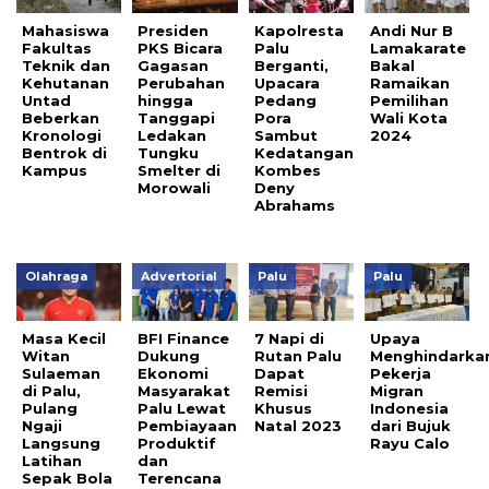
Mahasiswa
Presiden
Kapolresta
Andi Nur B
Fakultas
PKS Bicara
Palu
Lamakarate
Teknik dan
Gagasan
Berganti,
Bakal
Kehutanan
Perubahan
Upacara
Ramaikan
Untad
hingga
Pedang
Pemilihan
Beberkan
Tanggapi
Pora
Wali Kota
Kronologi
Ledakan
Sambut
2024
Bentrok di
Tungku
Kedatangan
Kampus
Smelter di
Kombes
Morowali
Deny
Abrahams
Olahraga
Advertorial
Palu
Palu
Masa Kecil
BFI Finance
7 Napi di
Upaya
Witan
Dukung
Rutan Palu
Menghindarka
Sulaeman
Ekonomi
Dapat
Pekerja
di Palu,
Masyarakat
Remisi
Migran
Pulang
Palu Lewat
Khusus
Indonesia
Ngaji
Pembiayaan
Natal 2023
dari Bujuk
Langsung
Produktif
Rayu Calo
Latihan
dan
Sepak Bola
Terencana