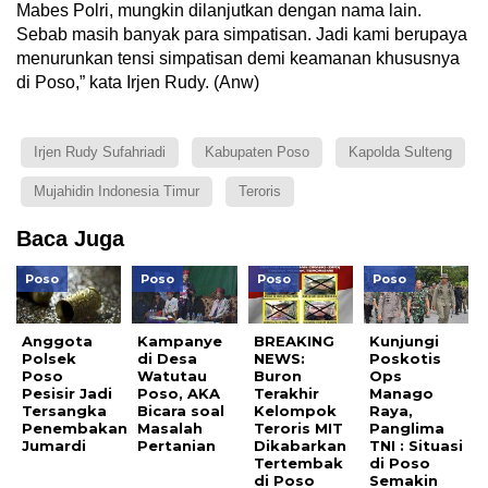
Mabes Polri, mungkin dilanjutkan dengan nama lain.
Sebab masih banyak para simpatisan. Jadi kami berupaya
menurunkan tensi simpatisan demi keamanan khususnya
di Poso,” kata Irjen Rudy. (Anw)
Irjen Rudy Sufahriadi
Kabupaten Poso
Kapolda Sulteng
Mujahidin Indonesia Timur
Teroris
Baca Juga
Poso
Poso
Poso
Poso
Anggota
Kampanye
BREAKING
Kunjungi
Polsek
di Desa
NEWS:
Poskotis
Poso
Watutau
Buron
Ops
Pesisir Jadi
Poso, AKA
Terakhir
Manago
Tersangka
Bicara soal
Kelompok
Raya,
Penembakan
Masalah
Teroris MIT
Panglima
Jumardi
Pertanian
Dikabarkan
TNI : Situasi
Tertembak
di Poso
di Poso
Semakin