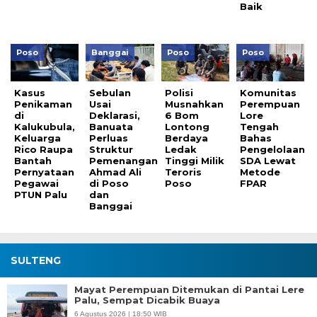
Baik
Poso
Banggai
Poso
Poso
Kasus
Sebulan
Polisi
Komunitas
Penikaman
Usai
Musnahkan
Perempuan
di
Deklarasi,
6 Bom
Lore
Kalukubula,
Banuata
Lontong
Tengah
Keluarga
Perluas
Berdaya
Bahas
Rico Raupa
Struktur
Ledak
Pengelolaan
Bantah
Pemenangan
Tinggi Milik
SDA Lewat
Pernyataan
Ahmad Ali
Teroris
Metode
Pegawai
di Poso
Poso
FPAR
PTUN Palu
dan
Banggai
SULTENG
Mayat Perempuan Ditemukan di Pantai Lere
Palu, Sempat Dicabik Buaya
6 Agustus 2026 | 18:50 WIB