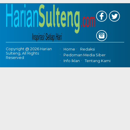
Copyright @ 2026 Harian
Home
Redaksi
Sulteng, All Rights
Pedoman Media Siber
Reserved
Info Iklan
Tentang Kami