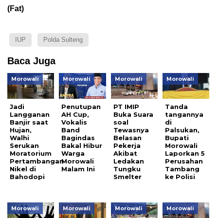
(Fat)
IUP
Polda Sulteng
Baca Juga
Morowali
Morowali
Morowali
Morowali
Jadi
Penutupan
PT IMIP
Tanda
Langganan
AH Cup,
Buka Suara
tangannya
Banjir saat
Vokalis
soal
di
Hujan,
Band
Tewasnya
Palsukan,
Walhi
Bagindas
Belasan
Bupati
Serukan
Bakal Hibur
Pekerja
Morowali
Moratorium
Warga
Akibat
Laporkan 5
Pertambangan
Morowali
Ledakan
Perusahan
Nikel di
Malam Ini
Tungku
Tambang
Bahodopi
Smelter
ke Polisi
Morowali
Morowali
Morowali
Morowali