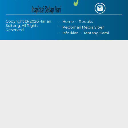
Copyright @ 2026 Harian
Home
Redaksi
Sulteng, All Rights
Pedoman Media Siber
Reserved
Info Iklan
Tentang Kami