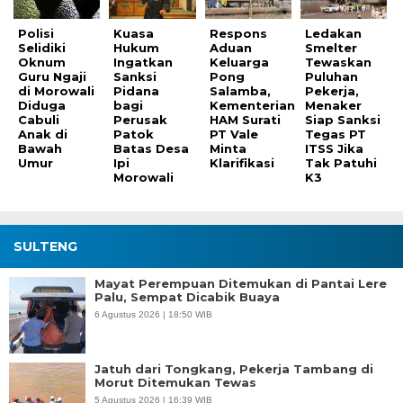
Polisi
Kuasa
Respons
Ledakan
Selidiki
Hukum
Aduan
Smelter
Oknum
Ingatkan
Keluarga
Tewaskan
Guru Ngaji
Sanksi
Pong
Puluhan
di Morowali
Pidana
Salamba,
Pekerja,
Diduga
bagi
Kementerian
Menaker
Cabuli
Perusak
HAM Surati
Siap Sanksi
Anak di
Patok
PT Vale
Tegas PT
Bawah
Batas Desa
Minta
ITSS Jika
Umur
Ipi
Klarifikasi
Tak Patuhi
Morowali
K3
SULTENG
Mayat Perempuan Ditemukan di Pantai Lere
Palu, Sempat Dicabik Buaya
6 Agustus 2026 | 18:50 WIB
Jatuh dari Tongkang, Pekerja Tambang di
Morut Ditemukan Tewas
5 Agustus 2026 | 16:39 WIB