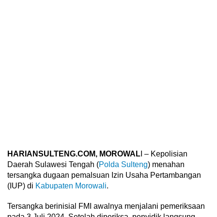
HARIANSULTENG.COM, MOROWAL
I – Kepolisian
Daerah Sulawesi Tengah (
Polda Sulteng
) menahan
tersangka dugaan pemalsuan Izin Usaha Pertambangan
(IUP) di
Kabupaten Morowali
.
Tersangka berinisial FMI awalnya menjalani pemeriksaan
pada 3 Juli 2024. Setelah diperiksa, penyidik langsung