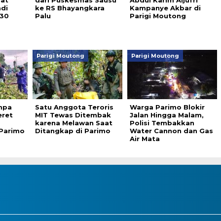
bat
dari Puskesmas Sausu
Abdul Karim Aljufri
adi
ke RS Bhayangkara
Kampanye Akbar di
.30
Palu
Parigi Moutong
Parigi Moutong
Parigi Moutong
mpa
Satu Anggota Teroris
Warga Parimo Blokir
eret
MIT Tewas Ditembak
Jalan Hingga Malam,
karena Melawan Saat
Polisi Tembakkan
 Parimo
Ditangkap di Parimo
Water Cannon dan Gas
Air Mata