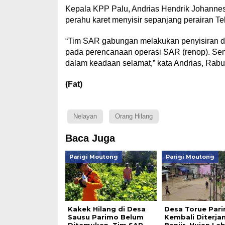
Kepala KPP Palu, Andrias Hendrik Johanne
perahu karet menyisir sepanjang perairan Te
“Tim SAR gabungan melakukan penyisiran de
pada perencanaan operasi SAR (renop). S
dalam keadaan selamat,” kata Andrias, Rabu
(Fat)
Nelayan
Orang Hilang
Baca Juga
Parigi Moutong
Parigi Moutong
Kakek Hilang di Desa
Desa Torue Par
Sausu Parimo Belum
Kembali Diterja