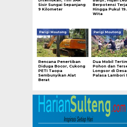
Ditemukan, Tim SAR
Banjir, Hujan Le
Sisir Sungai Sepanjang
Berpotensi Terj
9 Kilometer
Hingga Pukul 19
Wita
Parigi Moutong
Parigi Moutong
Rencana Penertiban
Dua Mobil Terti
Diduga Bocor, Cukong
Pohon dan Ters
PETI Taopa
Longsor di Desa
Sembunyikan Alat
Palasa Lambori
Berat