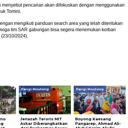
s menyebut pencarian akan difokuskan dengan menggunakan
luk Tomini.
ngan mengikuti panduan search area yang telah ditentukan
emoga tim SAR gabungan bisa segera menemukan korban
 (23/10/2024).
Parigi Moutong
Parigi Moutong
imo
Jenazah Teroris MIT
Boyong Kaesang
ng
Askar Diberangkatkan
Pangarep, Ahmad Ali-