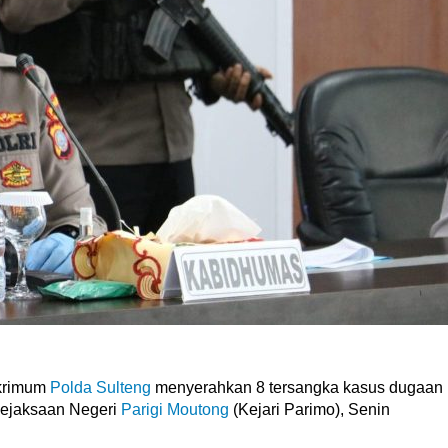
skrimum
Polda Sulteng
menyerahkan 8 tersangka kasus dugaan
Kejaksaan Negeri
Parigi Moutong
(Kejari Parimo), Senin