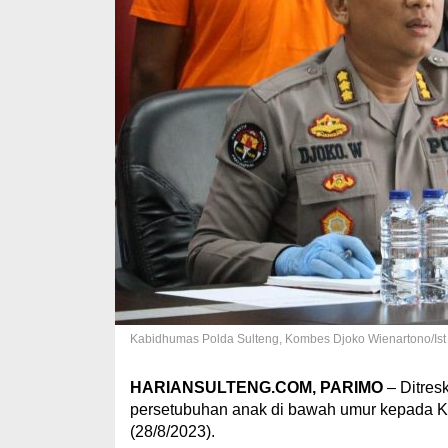
Kabidhumas Polda Sulteng, Kombes Djoko Wienartono/Ist
HARIANSULTENG.COM, PARIMO
– Ditre
persetubuhan anak di bawah umur kepada 
(28/8/2023).