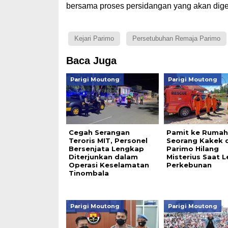
bersama proses persidangan yang akan digel
Kejari Parimo
Persetubuhan Remaja Parimo
Baca Juga
Parigi Moutong
Parigi Moutong
Cegah Serangan
Pamit ke Rumah
Teroris MIT, Personel
Seorang Kakek d
Bersenjata Lengkap
Parimo Hilang
Diterjunkan dalam
Misterius Saat L
Operasi Keselamatan
Perkebunan
Tinombala
Parigi Moutong
Parigi Moutong