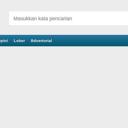
pini
Loker
Advertorial