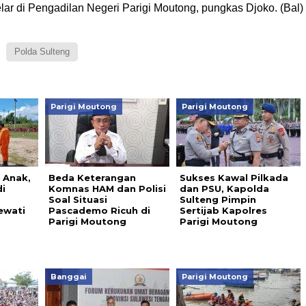
ar di Pengadilan Negeri Parigi Moutong, pungkas Djoko. (Bal)
Polda Sulteng
Parigi Moutong
Parigi Moutong
 Anak,
Beda Keterangan
Sukses Kawal Pilkada
i
Komnas HAM dan Polisi
dan PSU, Kapolda
Soal Situasi
Sulteng Pimpin
ewati
Pascademo Ricuh di
Sertijab Kapolres
Parigi Moutong
Parigi Moutong
Banggai
Parigi Moutong