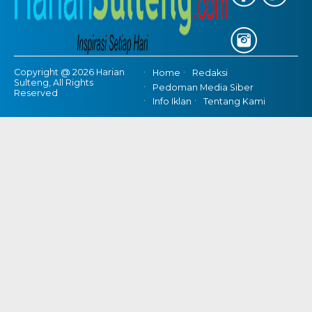
Copyright @ 2026 Harian
Home
Redaksi
Sulteng, All Rights
Pedoman Media Siber
Reserved
Info Iklan
Tentang Kami