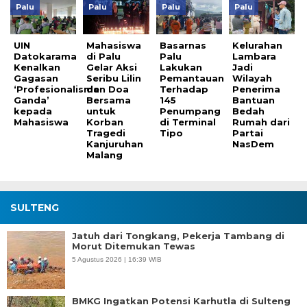
Palu
Palu
Palu
Palu
UIN
Mahasiswa
Basarnas
Kelurahan
Datokarama
di Palu
Palu
Lambara
Kenalkan
Gelar Aksi
Lakukan
Jadi
Gagasan
Seribu Lilin
Pemantauan
Wilayah
‘Profesionalisme
dan Doa
Terhadap
Penerima
Ganda’
Bersama
145
Bantuan
kepada
untuk
Penumpang
Bedah
Mahasiswa
Korban
di Terminal
Rumah dari
Tragedi
Tipo
Partai
Kanjuruhan
NasDem
Malang
SULTENG
Jatuh dari Tongkang, Pekerja Tambang di
Morut Ditemukan Tewas
5 Agustus 2026 | 16:39 WIB
BMKG Ingatkan Potensi Karhutla di Sulteng