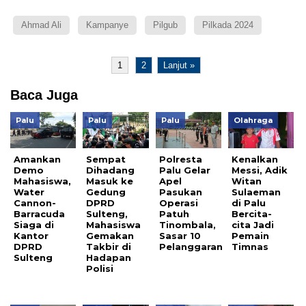
Ahmad Ali
Kampanye
Pilgub
Pilkada 2024
1
2
Lanjut »
Baca Juga
Palu
Palu
Palu
Olahraga
Amankan
Sempat
Polresta
Kenalkan
Demo
Dihadang
Palu Gelar
Messi, Adik
Mahasiswa,
Masuk ke
Apel
Witan
Water
Gedung
Pasukan
Sulaeman
Cannon-
DPRD
Operasi
di Palu
Barracuda
Sulteng,
Patuh
Bercita-
Siaga di
Mahasiswa
Tinombala,
cita Jadi
Kantor
Gemakan
Sasar 10
Pemain
DPRD
Takbir di
Pelanggaran
Timnas
Sulteng
Hadapan
Polisi