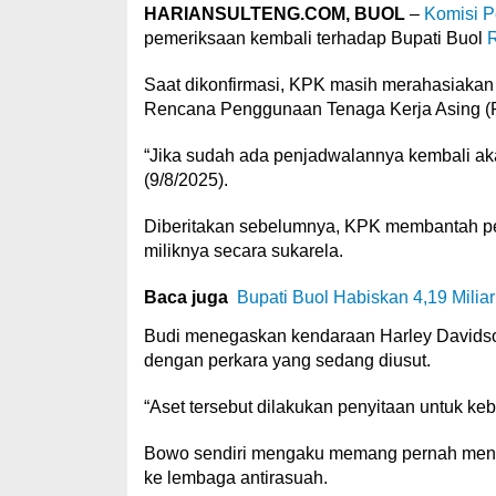
HARIANSULTENG.COM, BUOL
–
Komisi P
pemeriksaan kembali terhadap Bupati Buol
R
Saat dikonfirmasi, KPK masih merahasiakan
Rencana Penggunaan Tenaga Kerja Asing (R
“Jika sudah ada penjadwalannya kembali aka
(9/8/2025).
Diberitakan sebelumnya, KPK membantah p
miliknya secara sukarela.
Baca juga
Bupati Buol Habiskan 4,19 Mili
Budi menegaskan kendaraan Harley Davidson
dengan perkara yang sedang diusut.
“Aset tersebut dilakukan penyitaan untuk k
Bowo sendiri mengaku memang pernah menerim
ke lembaga antirasuah.