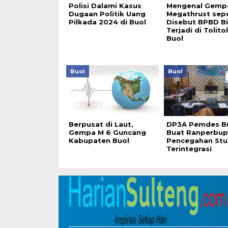
Polisi Dalami Kasus
Mengenal Gemp
Dugaan Politik Uang
Megathrust sepe
Pilkada 2024 di Buol
Disebut BPBD B
Terjadi di Tolito
Buol
Buol
Buol
Berpusat di Laut,
DP3A Pemdes B
Gempa M 6 Guncang
Buat Ranperbup
Kabupaten Buol
Pencegahan Stu
Terintegrasi