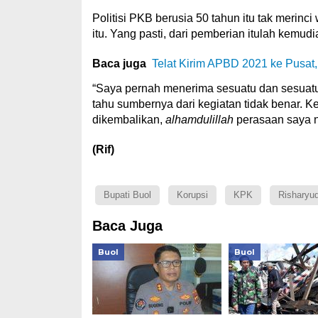
Politisi PKB berusia 50 tahun itu tak merinc
itu. Yang pasti, dari pemberian itulah kemu
Baca juga
Telat Kirim APBD 2021 ke Pusat
“Saya pernah menerima sesuatu dan sesuatu 
tahu sumbernya dari kegiatan tidak benar. Ke
dikembalikan,
alhamdulillah
perasaan saya n
(Rif)
Bupati Buol
Korupsi
KPK
Risharyud
Baca Juga
Buol
Buol