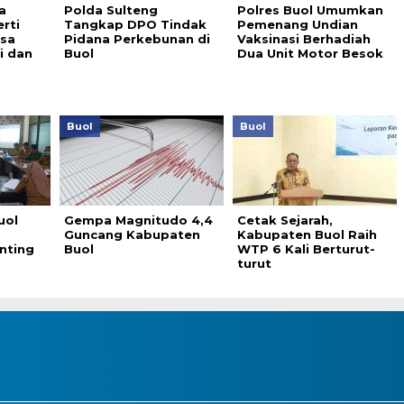
a
Polda Sulteng
Polres Buol Umumkan
rti
Tangkap DPO Tindak
Pemenang Undian
isa
Pidana Perkebunan di
Vaksinasi Berhadiah
li dan
Buol
Dua Unit Motor Besok
Buol
Buol
uol
Gempa Magnitudo 4,4
Cetak Sejarah,
Guncang Kabupaten
Kabupaten Buol Raih
nting
Buol
WTP 6 Kali Berturut-
turut