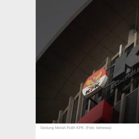
Gedung Merah Putih KPK. (Foto: Istmewa)