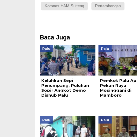
Komnas HAM Sulteng
Pertambangan
Baca Juga
Palu
Palu
Keluhkan Sepi
Pemkot Palu Apr
Penumpang, Puluhan
Pekan Raya
Sopir Angkot Demo
Mosinggani di
Dishub Palu
Mamboro
Palu
Palu