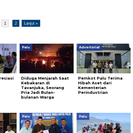
1
2
Lanjut »
Palu
Advertorial
esiasi
Diduga Menjarah Saat
Pemkot Palu Terima
Kebakaran di
Hibah Aset dari
Tavanjuka, Seorang
Kementerian
Pria Jadi Bulan-
Perindustrian
bulanan Warga
Palu
Palu