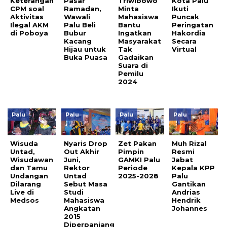
Keterangan
Pasar
Triwibowo
Kota Palu
CPM soal
Ramadan,
Minta
Ikuti
Aktivitas
Wawali
Mahasiswa
Puncak
Ilegal AKM
Palu Beli
Bantu
Peringatan
di Poboya
Bubur
Ingatkan
Hakordia
Kacang
Masyarakat
Secara
Hijau untuk
Tak
Virtual
Buka Puasa
Gadaikan
Suara di
Pemilu
2024
Palu
Palu
Palu
Palu
Wisuda
Nyaris Drop
Zet Pakan
Muh Rizal
Untad,
Out Akhir
Pimpin
Resmi
Wisudawan
Juni,
GAMKI Palu
Jabat
dan Tamu
Rektor
Periode
Kepala KPP
Undangan
Untad
2025-2028
Palu
Dilarang
Sebut Masa
Gantikan
Live di
Studi
Andrias
Medsos
Mahasiswa
Hendrik
Angkatan
Johannes
2015
Diperpanjang