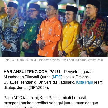
Kota Palu juara umum MTQ tingkat provinsi 3 kali berturut-turut/Pemkot Palu
HARIANSULTENG.COM, PALU
– Penyelenggaraan
Musabaqah Tilawatil Quran (
MTQ
) tingkat Provinsi
Sulawesi Tengah di Universitas Tadulako,
Kota Palu
resmi
ditutup, Jumat (26/7/2024).
Pada MTQ tahun ini, Kota Palu kembali berhasil
mempertahankan predikat sebagai juara umum dengan