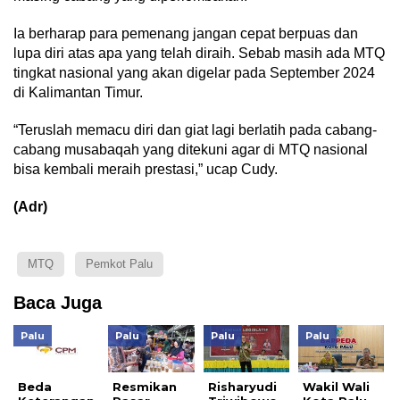
Ia berharap para pemenang jangan cepat berpuas dan
lupa diri atas apa yang telah diraih. Sebab masih ada MTQ
tingkat nasional yang akan digelar pada September 2024
di Kalimantan Timur.
“Teruslah memacu diri dan giat lagi berlatih pada cabang-
cabang musabaqah yang ditekuni agar di MTQ nasional
bisa kembali meraih prestasi,” ucap Cudy.
(Adr)
MTQ
Pemkot Palu
Baca Juga
Palu
Palu
Palu
Palu
Beda
Resmikan
Risharyudi
Wakil Wali