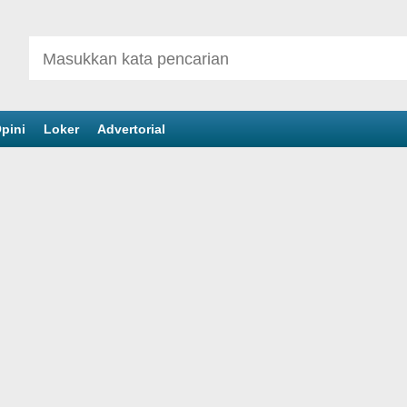
pini
Loker
Advertorial