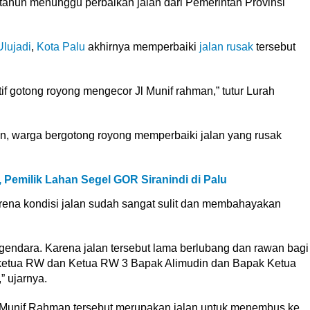
tahun menunggu perbaikan jalan dari Pemerintah Provinsi
lujadi
,
Kota Palu
akhirnya memperbaiki
jalan rusak
tersebut
f gotong royong mengecor Jl Munif rahman,” tutur Lurah
 warga bergotong royong memperbaiki jalan yang rusak
 Pemilik Lahan Segel GOR Siranindi di Palu
arena kondisi jalan sudah sangat sulit dan membahayakan
ngendara. Karena jalan tersebut lama berlubang dan rawan bagi
ketua RW dan Ketua RW 3 Bapak Alimudin dan Bapak Ketua
 ujarnya.
 Munif Rahman tersebut merupakan jalan untuk menembus ke