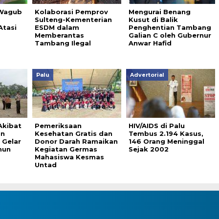
 Wagub
Kolaborasi Pemprov
Mengurai Benang
Sulteng-Kementerian
Kusut di Balik
Atasi
ESDM dalam
Penghentian Tambang
Memberantas
Galian C oleh Gubernur
Tambang Ilegal
Anwar Hafid
Palu
Advertorial
Akibat
Pemeriksaan
HIV/AIDS di Palu
an
Kesehatan Gratis dan
Tembus 2.194 Kasus,
 Gelar
Donor Darah Ramaikan
146 Orang Meninggal
hun
Kegiatan Germas
Sejak 2002
Mahasiswa Kesmas
Untad