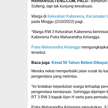
HARIANSULTENG.COM, PALU
– Bertahun-
Sulteng, tapi tak kunjung terealisasi.
Warga di
Kelurahan Kabonena
,
Kecamatan U
pada Minggu (2/10/2022) pagi.
“Warga RW 3 Kelurahan Kabonena berinisiati
Kabonena Putra Maharandha Airlangga.
Putra Maharandha Airlangga
mengungkapkan,
tersebut.
Baca juga
Kesal 50 Tahun Belum Dibayar,
Mereka nekat memperbaiki jalan rusak itu k
pengendara yang melintas.
“Ini tindakan kepedulian warga terhadap pe
pengendara kendaraan. Sehingga dipimpin 
RT 3 RW 3 bapak Ajen H serta para pemuda,”
Putra Maharandha Airlangga menuturkan, Jl