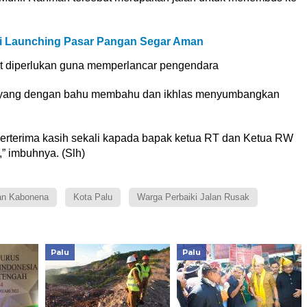
ri Launching Pasar Pangan Segar Aman
t diperlukan guna memperlancar pengendara
a yang dengan bahu membahu dan ikhlas menyumbangkan
berterima kasih sekali kapada bapak ketua RT dan Ketua RW
,” imbuhnya. (Slh)
an Kabonena
Kota Palu
Warga Perbaiki Jalan Rusak
Palu
Palu