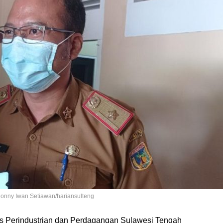
onny Iwan Setiawan/hariansulteng
as Perindustrian dan Perdagangan Sulawesi Tengah