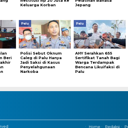
rang
Restitusi Rp 20 Juta ke
Pelatihan Bahasa
Keluarga Korban
Jepang
Palu
Palu
lan
Polisi Sebut Oknum
AHY Serahkan 655
m Beri
Caleg di Palu Hanya
Sertifikat Tanah Bagi
akhir
Jadi Saksi di Kasus
Warga Terdampak
an
Penyelahgunaan
Bencana Likuifaksi di
an
Narkoba
Palu
erved
Home
Redaksi
P