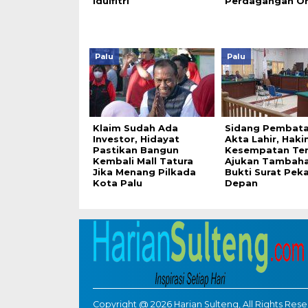
Idulfitri
Perdagangan O
Palu
Palu
Klaim Sudah Ada
Sidang Pembata
Investor, Hidayat
Akta Lahir, Haki
Pastikan Bangun
Kesempatan Ter
Kembali Mall Tatura
Ajukan Tambah
Jika Menang Pilkada
Bukti Surat Pek
Kota Palu
Depan
Copyright @ 2026 Harian Sulteng, All Rights Res