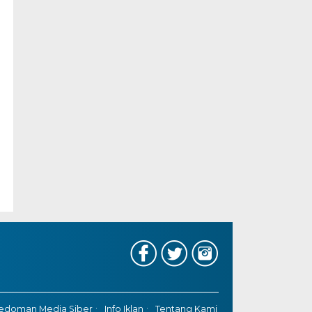
edoman Media Siber
Info Iklan
Tentang Kami