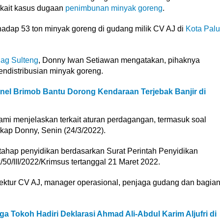
terkait kasus dugaan
penimbunan minyak goreng
.
adap 53 ton minyak goreng di gudang milik CV AJ di
Kota Palu
dag Sulteng
, Donny Iwan Setiawan mengatakan, pihaknya
endistribusian minyak goreng.
nel Brimob Bantu Dorong Kendaraan Terjebak Banjir di
Kami menjelaskan terkait aturan perdagangan, termasuk soal
kap Donny, Senin (24/3/2022).
e tahap penyidikan berdasarkan Surat Perintah Penyidikan
50/III/2022/Krimsus tertanggal 21 Maret 2022.
irektur CV AJ, manager operasional, penjaga gudang dan bagia
ngga Tokoh Hadiri Deklarasi Ahmad Ali-Abdul Karim Aljufri di