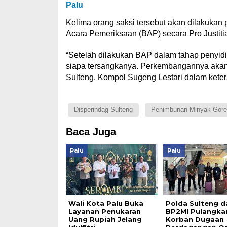
Palu
Kelima orang saksi tersebut akan dilakukan
Acara Pemeriksaan (BAP) secara Pro Justiti
“Setelah dilakukan BAP dalam tahap penyidi
siapa tersangkanya. Perkembangannya akan 
Sulteng, Kompol Sugeng Lestari dalam keter
Disperindag Sulteng
Penimbunan Minyak Gore
Baca Juga
Palu
Palu
Wali Kota Palu Buka
Polda Sulteng d
Layanan Penukaran
BP2MI Pulangka
Uang Rupiah Jelang
Korban Dugaan