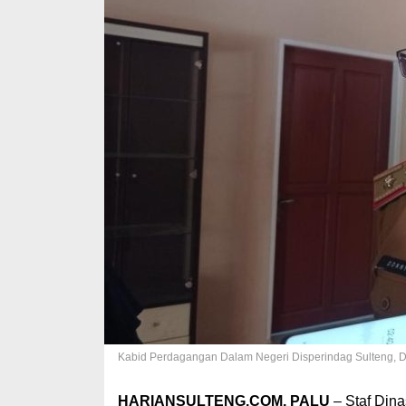
Kabid Perdagangan Dalam Negeri Disperindag Sulteng, D
HARIANSULTENG.COM, PALU
– Staf Din