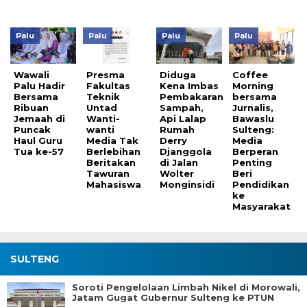
Palu
Palu
Palu
Palu
Wawali
Presma
Diduga
Coffee
Palu Hadir
Fakultas
Kena Imbas
Morning
Bersama
Teknik
Pembakaran
bersama
Ribuan
Untad
Sampah,
Jurnalis,
Jemaah di
Wanti-
Api Lalap
Bawaslu
Puncak
wanti
Rumah
Sulteng:
Haul Guru
Media Tak
Derry
Media
Tua ke-57
Berlebihan
Djanggola
Berperan
Beritakan
di Jalan
Penting
Tawuran
Wolter
Beri
Mahasiswa
Monginsidi
Pendidikan
ke
Masyarakat
SULTENG
Soroti Pengelolaan Limbah Nikel di Morowali,
Jatam Gugat Gubernur Sulteng ke PTUN