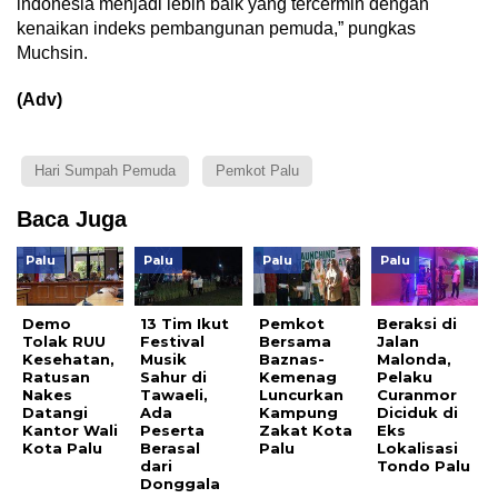
indonesia menjadi lebih baik yang tercermin dengan
kenaikan indeks pembangunan pemuda,” pungkas
Muchsin.
(Adv)
Hari Sumpah Pemuda
Pemkot Palu
Baca Juga
Palu
Palu
Palu
Palu
Demo
13 Tim Ikut
Pemkot
Beraksi di
Tolak RUU
Festival
Bersama
Jalan
Kesehatan,
Musik
Baznas-
Malonda,
Ratusan
Sahur di
Kemenag
Pelaku
Nakes
Tawaeli,
Luncurkan
Curanmor
Datangi
Ada
Kampung
Diciduk di
Kantor Wali
Peserta
Zakat Kota
Eks
Kota Palu
Berasal
Palu
Lokalisasi
dari
Tondo Palu
Donggala