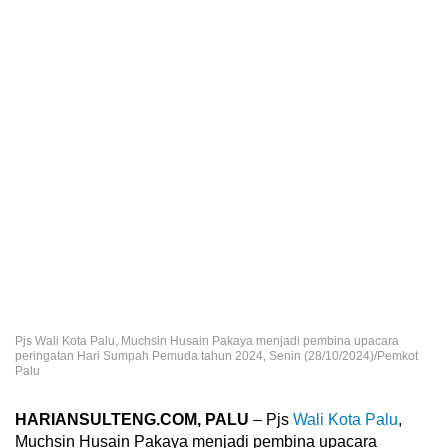
Pjs Wali Kota Palu, Muchsin Husain Pakaya menjadi pembina upacara
peringatan Hari Sumpah Pemuda tahun 2024, Senin (28/10/2024)/Pemkot
Palu
HARIANSULTENG.COM, PALU
– Pjs
Wali Kota Palu
,
Muchsin Husain Pakaya menjadi pembina upacara