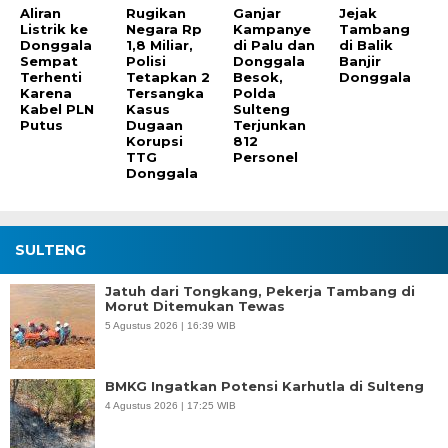
Aliran
Rugikan
Ganjar
Jejak
Listrik ke
Negara Rp
Kampanye
Tambang
Donggala
1,8 Miliar,
di Palu dan
di Balik
Sempat
Polisi
Donggala
Banjir
Terhenti
Tetapkan 2
Besok,
Donggala
Karena
Tersangka
Polda
Kabel PLN
Kasus
Sulteng
Putus
Dugaan
Terjunkan
Korupsi
812
TTG
Personel
Donggala
SULTENG
Jatuh dari Tongkang, Pekerja Tambang di
Morut Ditemukan Tewas
5 Agustus 2026 | 16:39 WIB
BMKG Ingatkan Potensi Karhutla di Sulteng
4 Agustus 2026 | 17:25 WIB