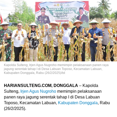
Kapolda Sulteng, Irjen Agus Nugroho memimpin pelaksanaan panen raya
jagung serentak tahap I di Desa Labuan Toposo, Kecamatan Labuan,
Kabupaten Donggala, Rabu (26/2/2025)/Ist
HARIANSULTENG.COM, DONGGALA
– Kapolda
Sulteng,
Irjen Agus Nugroho
memimpin pelaksanaan
panen raya jagung serentak tahap I di Desa Labuan
Toposo, Kecamatan Labuan,
Kabupaten Donggala
, Rabu
(26/2/2025).