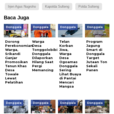
Irjen Agus Nugroho
Kapolda Sulteng
Polda Sulteng
Baca Juga
Donggala
Donggala
Donggala
Donggala
Dorong
Warga
Telan
Program
Perekonomian
Desa
Korban
Jagung
Warga,
Tonggolobibi
Jiwa,
Smart di
Srikandi
Donggala
Warga
Donggala
Ganjar
Dilaporkan
Desa
Target
Promosikan
Hilang Saat
Ogoamas
Jutaan Ton
Tenun Khas
Pergi
Donggala
Sekali
Desa
Memancing
Sering
Panen
Towale
Lihat Buaya
Lewat
di Pantai
Pelatihan
Mencari
Mangsa
Donggala
Donggala
Donggala
Donggala