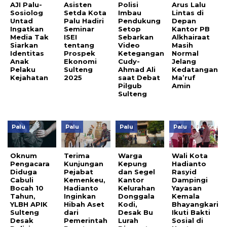
AJI Palu-
Asisten
Polisi
Arus Lalu
Sosiolog
Setda Kota
Imbau
Lintas di
Untad
Palu Hadiri
Pendukung
Depan
Ingatkan
Seminar
Setop
Kantor PB
Media Tak
ISEI
Sebarkan
Alkhairaat
Siarkan
tentang
Video
Masih
Identitas
Prospek
Ketegangan
Normal
Anak
Ekonomi
Cudy-
Jelang
Pelaku
Sulteng
Ahmad Ali
Kedatangan
Kejahatan
2025
saat Debat
Ma’ruf
Pilgub
Amin
Sulteng
Palu
Palu
Palu
Palu
Oknum
Terima
Warga
Wali Kota
Pengacara
Kunjungan
Kepung
Hadianto
Diduga
Pejabat
dan Segel
Rasyid
Cabuli
Kemenkeu,
Kantor
Dampingi
Bocah 10
Hadianto
Kelurahan
Yayasan
Tahun,
Inginkan
Donggala
Kemala
YLBH APIK
Hibah Aset
Kodi,
Bhayangkari
Sulteng
dari
Desak Bu
Ikuti Bakti
Desak
Pemerintah
Lurah
Sosial di