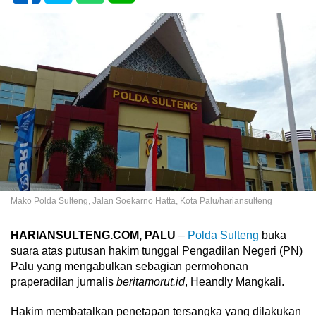
Mako Polda Sulteng, Jalan Soekarno Hatta, Kota Palu/hariansulteng
HARIANSULTENG.COM, PALU
–
Polda Sulteng
buka
suara atas putusan hakim tunggal Pengadilan Negeri (PN)
Palu yang mengabulkan sebagian permohonan
praperadilan jurnalis
beritamorut.id
, Heandly Mangkali.
Hakim membatalkan penetapan tersangka yang dilakukan