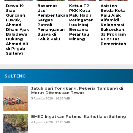
Dewa 19
Basarnas
Ketua TP-
Asisten
Siap
Usul
PKK Kota
Setda Kota
Guncang
Pembentukan
Palu Hadiri
Palu Ajak
Luwuk,
Satgas
Peringatan
Alfamidi
Ahmad
Patroli
Isra Miraj
Kolaborasi
Dhani Ajak
Penanganan
Bersama
Sukseskan
Baladewa
Buaya di
Perantau
35 Program
Dukung
Teluk Palu
Minang
Prioritas
Ahmad Ali
Pemerintah
di Pilgub
Sulteng
SULTENG
Jatuh dari Tongkang, Pekerja Tambang di
Morut Ditemukan Tewas
5 Agustus 2026 | 16:39 WIB
BMKG Ingatkan Potensi Karhutla di Sulteng
4 Agustus 2026 | 17:25 WIB