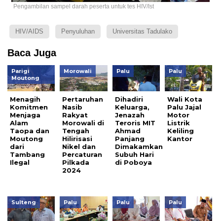
Pengambilan sampel darah peserta untuk tes HIV/Ist
HIV/AIDS
Penyuluhan
Universitas Tadulako
Baca Juga
Parigi
Morowali
Palu
Palu
Moutong
Menagih
Pertaruhan
Dihadiri
Wali Kota
Komitmen
Nasib
Keluarga,
Palu Jajal
Menjaga
Rakyat
Jenazah
Motor
Alam
Morowali di
Teroris MIT
Listrik
Taopa dan
Tengah
Ahmad
Keliling
Moutong
Hilirisasi
Panjang
Kantor
dari
Nikel dan
Dimakamkan
Tambang
Percaturan
Subuh Hari
Ilegal
Pilkada
di Poboya
2024
Sulteng
Palu
Palu
Palu