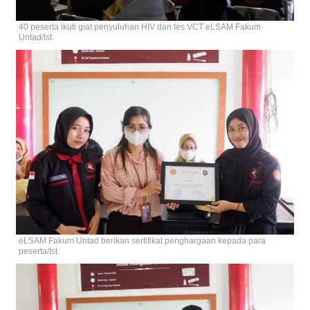
40 peserta ikuti giat penyuluhan HIV dan tes VCT eLSAM Fakum
Untad/Ist
eLSAM Fakum Untad berikan sertifikat penghargaan kepada para
peserta/Ist