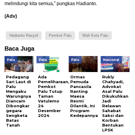
melindungi kita semua,” pungkas Hadianto.
(Adv)
Hadianto Rasyid
Pemkot Palu
Wali Kota Palu
Baca Juga
Palu
Palu
Palu
Nasional
Pedagang
Ada
Ormas
Rukly
Sari Laut di
Pemeliharaan,
Pemuda
Chahyadi,
Palu
Pemkot
Pancasila
Advokat
Mengaku
Palu Tutup
Ranting
Asal Palu
Warungnya
Taman
Maesa
Dikukuhkan
Diancam
Vatulemo
Resmi
Jadi
Dibongkar
24
Dilantik, Ini
Relawan
gegara
Desember
Program
Sahabat
Sengketa
2024
Kedepannya
Saksi dan
Batas
Korban
Tanah
Bentukan
LPSK