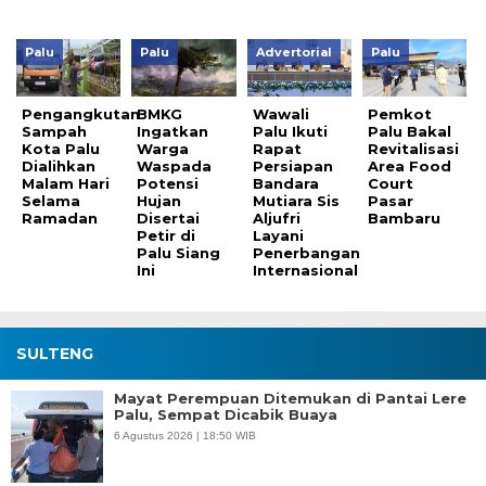
Palu
Palu
Advertorial
Palu
Pengangkutan
BMKG
Wawali
Pemkot
Sampah
Ingatkan
Palu Ikuti
Palu Bakal
Kota Palu
Warga
Rapat
Revitalisasi
Dialihkan
Waspada
Persiapan
Area Food
Malam Hari
Potensi
Bandara
Court
Selama
Hujan
Mutiara Sis
Pasar
Ramadan
Disertai
Aljufri
Bambaru
Petir di
Layani
Palu Siang
Penerbangan
Ini
Internasional
SULTENG
Mayat Perempuan Ditemukan di Pantai Lere
Palu, Sempat Dicabik Buaya
6 Agustus 2026 | 18:50 WIB