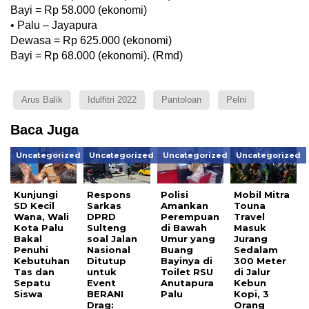
Bayi = Rp 58.000 (ekonomi)
• Palu – Jayapura
Dewasa = Rp 625.000 (ekonomi)
Bayi = Rp 68.000 (ekonomi). (Rmd)
Arus Balik
Idulfitri 2022
Pantoloan
Pelni
Baca Juga
Uncategorized
Uncategorized
Uncategorized
Uncategorized
Kunjungi
Respons
Polisi
Mobil Mitra
SD Kecil
Sarkas
Amankan
Touna
Wana, Wali
DPRD
Perempuan
Travel
Kota Palu
Sulteng
di Bawah
Masuk
Bakal
soal Jalan
Umur yang
Jurang
Penuhi
Nasional
Buang
Sedalam
Kebutuhan
Ditutup
Bayinya di
300 Meter
Tas dan
untuk
Toilet RSU
di Jalur
Sepatu
Event
Anutapura
Kebun
Siswa
BERANI
Palu
Kopi, 3
Drag:
Orang