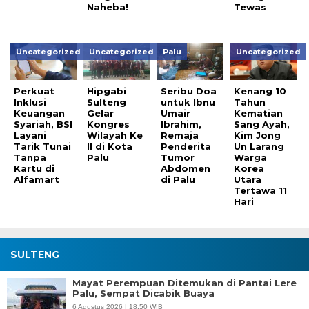
Naheba!
Tewas
Uncategorized
Uncategorized
Palu
Uncategorized
Perkuat
Hipgabi
Seribu Doa
Kenang 10
Inklusi
Sulteng
untuk Ibnu
Tahun
Keuangan
Gelar
Umair
Kematian
Syariah, BSI
Kongres
Ibrahim,
Sang Ayah,
Layani
Wilayah Ke
Remaja
Kim Jong
Tarik Tunai
II di Kota
Penderita
Un Larang
Tanpa
Palu
Tumor
Warga
Kartu di
Abdomen
Korea
Alfamart
di Palu
Utara
Tertawa 11
Hari
SULTENG
Mayat Perempuan Ditemukan di Pantai Lere
Palu, Sempat Dicabik Buaya
6 Agustus 2026 | 18:50 WIB