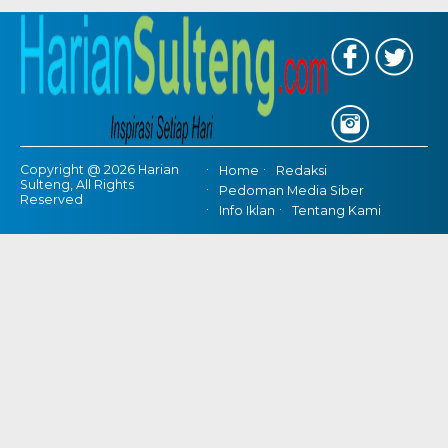
Copyright @ 2026 Harian
Home
Redaksi
Sulteng, All Rights
Pedoman Media Siber
Reserved
Info Iklan
Tentang Kami