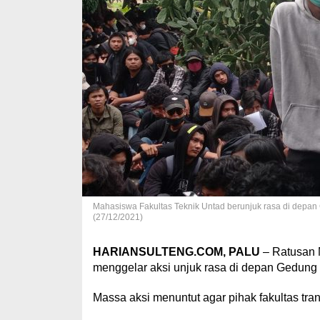
Mahasiswa Fakultas Teknik Untad berunjuk rasa di dep
(27/12/2021)
HARIANSULTENG.COM, PALU
– Ratusan 
menggelar aksi unjuk rasa di depan Gedung 
Massa aksi menuntut agar pihak fakultas t