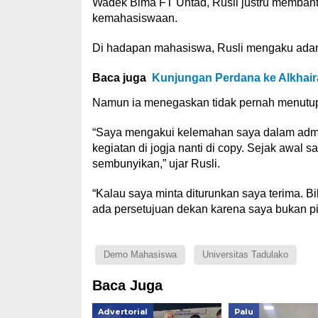
Wadek Bima FT Untad, Rusli justru memban
kemahasiswaan.
Di hadapan mahasiswa, Rusli mengaku adany
Baca juga
Kunjungan Perdana ke Alkhair
Namun ia menegaskan tidak pernah menutu
“Saya mengakui kelemahan saya dalam admin
kegiatan di jogja nanti di copy. Sejak awal 
sembunyikan,” ujar Rusli.
“Kalau saya minta diturunkan saya terima. B
ada persetujuan dekan karena saya bukan pi
Demo Mahasiswa
Universitas Tadulako
Baca Juga
Advertorial
Palu