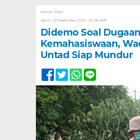
Home /
Palu
Senin, 27 Desember 2021 - 19:26 WIB
Didemo Soal Dugaa
Kemahasiswaan, Wad
Untad Siap Mundur