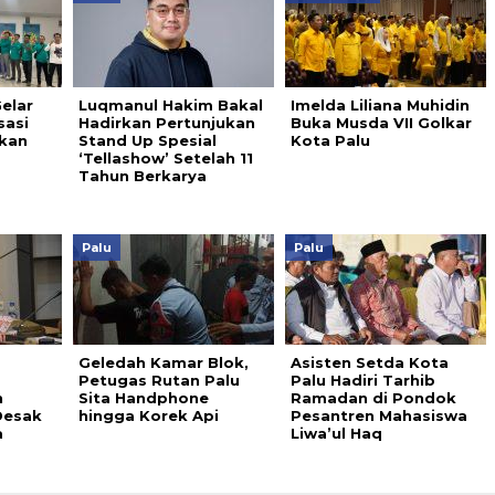
elar
Luqmanul Hakim Bakal
Imelda Liliana Muhidin
sasi
Hadirkan Pertunjukan
Buka Musda VII Golkar
lkan
Stand Up Spesial
Kota Palu
‘Tellashow’ Setelah 11
Tahun Berkarya
Palu
Palu
Geledah Kamar Blok,
Asisten Setda Kota
g
Petugas Rutan Palu
Palu Hadiri Tarhib
h
Sita Handphone
Ramadan di Pondok
Desak
hingga Korek Api
Pesantren Mahasiswa
a
Liwa’ul Haq