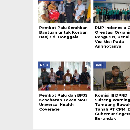
Pemkot Palu Serahkan
RMP Indonesia G
Bantuan untuk Korban
Orentasi Organi
Banjir di Donggala
Pengurus, Kena
Visi Misi Pada
Anggotanya
Palu
Palu
Pemkot Palu dan BPJS
Komisi III DPRD
Kesehatan Teken MoU
Sulteng Warnin
Universal Health
Tambang Bawa
Coverage
Tanah PT CPM, 
Gubernur Seger
Bertindak