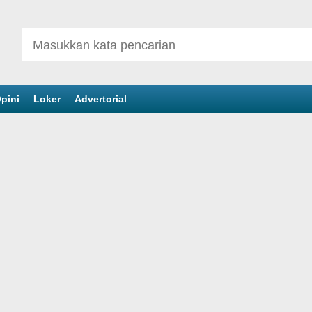
pini
Loker
Advertorial