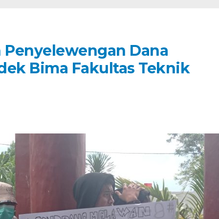
n Penyelewengan Dana
ek Bima Fakultas Teknik