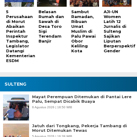
5
Belasan
Sambut
AJI-UN
Perusahaan
Rumah dan
Ramadan,
Women
di Morut
Sawah di
Ribuan
Latih 12
Abaikan
Desa Toro
Umat
Jurnalis di
Perintah
Sigi
Muslim di
Sulteng
Inspektur
Terendam
Palu Pawai
Sajikan
Tambang,
Banjir
Obor
Liputan
Legislator
Keliling
Berperspektif
Datangi
Kota
Gender
Kementerian
ESDM
SULTENG
Mayat Perempuan Ditemukan di Pantai Lere
Palu, Sempat Dicabik Buaya
6 Agustus 2026 | 18:50 WIB
Jatuh dari Tongkang, Pekerja Tambang di
Morut Ditemukan Tewas
5 Agustus 2026 | 16:39 WIB