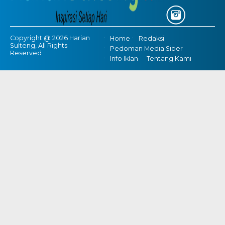
Copyright @ 2026 Harian
Home
Redaksi
Sulteng, All Rights
Pedoman Media Siber
Reserved
Info Iklan
Tentang Kami