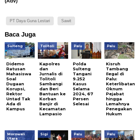
(Adv)
PT Daya Guna Lestari
Sawit
Baca Juga
Sulteng
Tolitoli
Palu
Palu
Didemo
Kapolres
Polda
Kisruh
Ratusan
dan
Sulteng
Tambang
Mahasiswa
Jurnalis di
Tangani
Ilegal di
Soal
Tolitoli
9.252
Palu:
Dugaan
Sambangi
Kasus
Keterlibatan
Korupsi,
dan Beri
Selama
Oknum
Rektor
Bantuan ke
2024, 67
Pejabat
Untad Tak
Korban
Persen
hingga
Ada di
Banjir di
Selesai
Lemahnya
Kampus
Kecamatan
Penegakan
Lampasio
Hukum
Morowali
Sigi
Palu
Palu
Utara