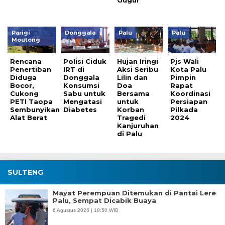
Parigi
Donggala
Palu
Palu
Moutong
Rencana
Polisi Ciduk
Hujan Iringi
Pjs Wali
Penertiban
IRT di
Aksi Seribu
Kota Palu
Diduga
Donggala
Lilin dan
Pimpin
Bocor,
Konsumsi
Doa
Rapat
Cukong
Sabu untuk
Bersama
Koordinasi
PETI Taopa
Mengatasi
untuk
Persiapan
Sembunyikan
Diabetes
Korban
Pilkada
Alat Berat
Tragedi
2024
Kanjuruhan
di Palu
SULTENG
Mayat Perempuan Ditemukan di Pantai Lere
Palu, Sempat Dicabik Buaya
6 Agustus 2026 | 18:50 WIB