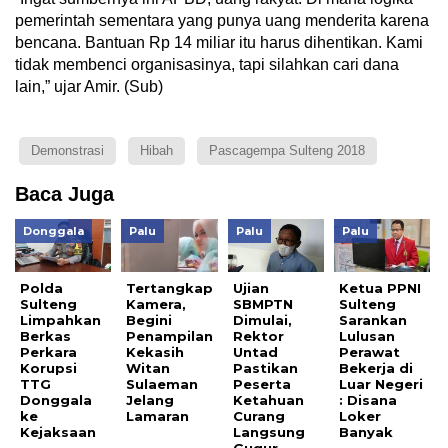
pemerintah sementara yang punya uang menderita karena
bencana. Bantuan Rp 14 miliar itu harus dihentikan. Kami
tidak membenci organisasinya, tapi silahkan cari dana
lain,” ujar Amir. (Sub)
Demonstrasi
Hibah
Pascagempa Sulteng 2018
Baca Juga
Donggala
Palu
Palu
Palu
Polda
Tertangkap
Ujian
Ketua PPNI
Sulteng
Kamera,
SBMPTN
Sulteng
Limpahkan
Begini
Dimulai,
Sarankan
Berkas
Penampilan
Rektor
Lulusan
Perkara
Kekasih
Untad
Perawat
Korupsi
Witan
Pastikan
Bekerja di
TTG
Sulaeman
Peserta
Luar Negeri
Donggala
Jelang
Ketahuan
: Disana
ke
Lamaran
Curang
Loker
Kejaksaan
Langsung
Banyak
Gugur