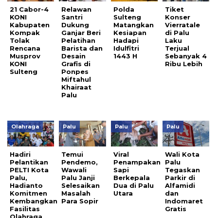
21 Cabor-4
Relawan
Polda
Tiket
KONI
Santri
Sulteng
Konser
Kabupaten
Dukung
Matangkan
Vierratale
Kompak
Ganjar Beri
Kesiapan
di Palu
Tolak
Pelatihan
Hadapi
Laku
Rencana
Barista dan
Idulfitri
Terjual
Musprov
Desain
1443 H
Sebanyak 4
KONI
Grafis di
Ribu Lebih
Sulteng
Ponpes
Miftahul
Khairaat
Palu
Olahraga
Palu
Palu
Palu
Hadiri
Temui
Viral
Wali Kota
Pelantikan
Pendemo,
Penampakan
Palu
PELTI Kota
Wawali
Sapi
Tegaskan
Palu,
Palu Janji
Berkepala
Parkir di
Hadianto
Selesaikan
Dua di Palu
Alfamidi
Komitmen
Masalah
Utara
dan
Kembangkan
Para Sopir
Indomaret
Fasilitas
Gratis
Olahraga