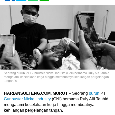
Seorang buruh PT Gunbuster Nickel Industri (GNI) bernama Ruly Alif Tauhid
mengalami kecelakaan kerja hingga membuatnya kehilangan pergelangan
tangan/Ist
HARIANSULTENG.COM, MORUT
– Seorang
buruh
PT
Gunbuster Nickel Industry
(GNI) bernama Ruly Alif Tauhid
mengalami kecelakaan kerja hingga membuatnya
kehilangan pergelangan tangan.