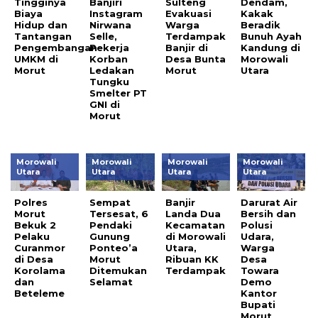
Tingginya
Banjiri
Sulteng
Dendam,
Biaya
Instagram
Evakuasi
Kakak
Hidup dan
Nirwana
Warga
Beradik
Tantangan
Selle,
Terdampak
Bunuh Ayah
Pengembangan
Pekerja
Banjir di
Kandung di
UMKM di
Korban
Desa Bunta
Morowali
Morut
Ledakan
Morut
Utara
Tungku
Smelter PT
GNI di
Morut
Morowali
Morowali
Morowali
Morowali
Utara
Utara
Utara
Utara
Polres
Sempat
Banjir
Darurat Air
Morut
Tersesat, 6
Landa Dua
Bersih dan
Bekuk 2
Pendaki
Kecamatan
Polusi
Pelaku
Gunung
di Morowali
Udara,
Curanmor
Ponteo’a
Utara,
Warga
di Desa
Morut
Ribuan KK
Desa
Korolama
Ditemukan
Terdampak
Towara
dan
Selamat
Demo
Beteleme
Kantor
Bupati
Morut