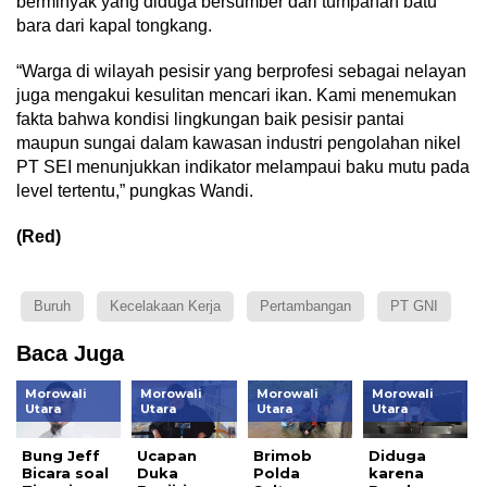
berminyak yang diduga bersumber dari tumpahan batu
bara dari kapal tongkang.
“Warga di wilayah pesisir yang berprofesi sebagai nelayan
juga mengakui kesulitan mencari ikan. Kami menemukan
fakta bahwa kondisi lingkungan baik pesisir pantai
maupun sungai dalam kawasan industri pengolahan nikel
PT SEI menunjukkan indikator melampaui baku mutu pada
level tertentu,” pungkas Wandi.
(Red)
Buruh
Kecelakaan Kerja
Pertambangan
PT GNI
Baca Juga
Morowali
Morowali
Morowali
Morowali
Utara
Utara
Utara
Utara
Bung Jeff
Ucapan
Brimob
Diduga
Bicara soal
Duka
Polda
karena