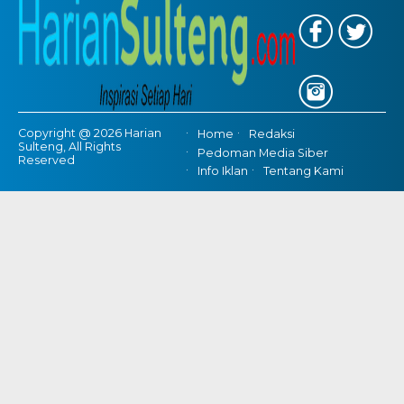
Copyright @ 2026 Harian
Home
Redaksi
Sulteng, All Rights
Pedoman Media Siber
Reserved
Info Iklan
Tentang Kami