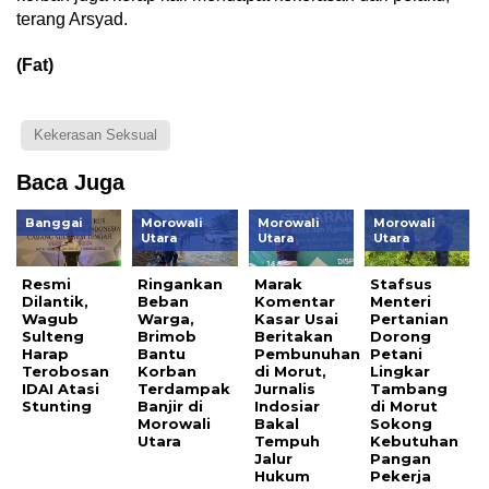
terang Arsyad.
(Fat)
Kekerasan Seksual
Baca Juga
Banggai
Morowali
Morowali
Morowali
Utara
Utara
Utara
Resmi
Ringankan
Marak
Stafsus
Dilantik,
Beban
Komentar
Menteri
Wagub
Warga,
Kasar Usai
Pertanian
Sulteng
Brimob
Beritakan
Dorong
Harap
Bantu
Pembunuhan
Petani
Terobosan
Korban
di Morut,
Lingkar
IDAI Atasi
Terdampak
Jurnalis
Tambang
Stunting
Banjir di
Indosiar
di Morut
Morowali
Bakal
Sokong
Utara
Tempuh
Kebutuhan
Jalur
Pangan
Hukum
Pekerja