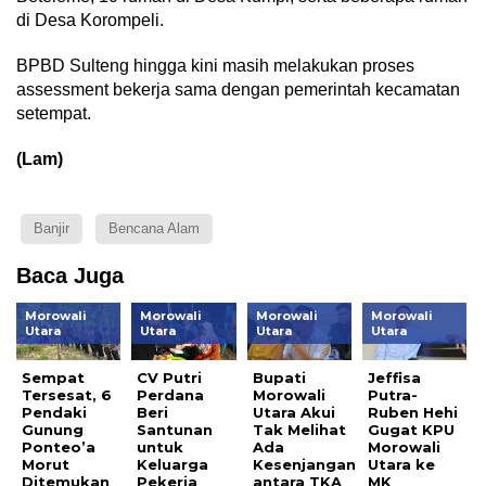
di Desa Korompeli.
BPBD Sulteng hingga kini masih melakukan proses
assessment bekerja sama dengan pemerintah kecamatan
setempat.
(Lam)
Banjir
Bencana Alam
Baca Juga
Morowali
Morowali
Morowali
Morowali
Utara
Utara
Utara
Utara
Sempat
CV Putri
Bupati
Jeffisa
Tersesat, 6
Perdana
Morowali
Putra-
Pendaki
Beri
Utara Akui
Ruben Hehi
Gunung
Santunan
Tak Melihat
Gugat KPU
Ponteo’a
untuk
Ada
Morowali
Morut
Keluarga
Kesenjangan
Utara ke
Ditemukan
Pekerja
antara TKA
MK