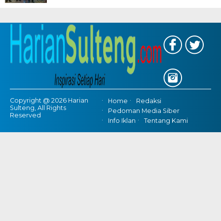
Copyright @ 2026 Harian
Home
Redaksi
Sulteng, All Rights
Pedoman Media Siber
Reserved
Info Iklan
Tentang Kami