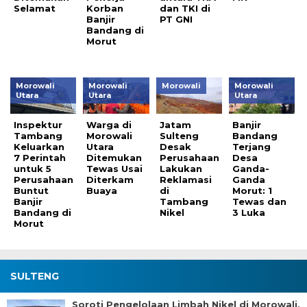
Selamat
Korban
dan TKI di
Banjir
PT GNI
Bandang di
Morut
Morowali
Morowali
Morowali
Morowali
Utara
Utara
Utara
Inspektur
Warga di
Jatam
Banjir
Tambang
Morowali
Sulteng
Bandang
Keluarkan
Utara
Desak
Terjang
7 Perintah
Ditemukan
Perusahaan
Desa
untuk 5
Tewas Usai
Lakukan
Ganda-
Perusahaan
Diterkam
Reklamasi
Ganda
Buntut
Buaya
di
Morut: 1
Banjir
Tambang
Tewas dan
Bandang di
Nikel
3 Luka
Morut
SULTENG
Soroti Pengelolaan Limbah Nikel di Morowali,