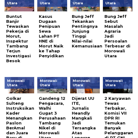
Utara
Utara
Utara
Utara
Buntut
Kasus
Bung Jeff
Bung Jeff
Banjir
Dugaan
Tekankan
Sebut
Tewaskan
Penipuan
Pentingnya
Masalah
Pekerja di
Sewa
Junjung
Agraria
Morut,
Lahan PT
Tinggi
Jadi
Inspektur
HNE di
Nilai-nilai
Persoalan
Tambang
Morut Naik
Kemanusiaan
Terbesar di
Terjun
ke Tahap
Morowali
Investigasi
Penyidikan
Utara
Besok
Morowali
Morowali
Morowali
Morowali
Utara
Utara
Utara
Utara
Golkar
Gandeng 12
Dijerat UU
2 Karyawan
Sulteng
Pengacara,
ITE,
Tewas
Instruksikan
Walhi
Jurnalis
Terbakar,
Kader
Gugat 3
Heandly
Komisi VII
Menangkan
Perusahaan
Mangkali
DPR RI
Paslon
Tambang
Jadi
Temukan
BerAmal
Nikel di
Tersangka
Banyak
dan Juara
Morowali
Atas
Pelanggaran
Baru di
Utara
Laporan
di PT GNI