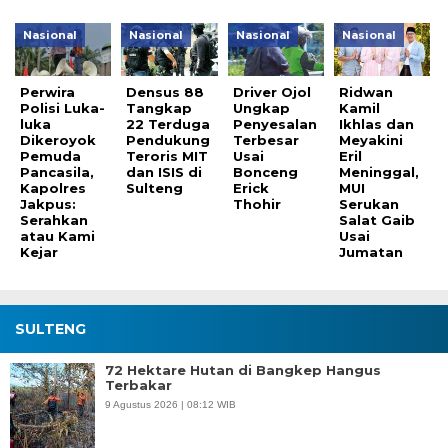
Nasional
Nasional
Nasional
Nasional
Perwira
Densus 88
Driver Ojol
Ridwan
Polisi Luka-
Tangkap
Ungkap
Kamil
luka
22 Terduga
Penyesalan
Ikhlas dan
Dikeroyok
Pendukung
Terbesar
Meyakini
Pemuda
Teroris MIT
Usai
Eril
Pancasila,
dan ISIS di
Bonceng
Meninggal,
Kapolres
Sulteng
Erick
MUI
Jakpus:
Thohir
Serukan
Serahkan
Salat Gaib
atau Kami
Usai
Kejar
Jumatan
SULTENG
72 Hektare Hutan di Bangkep Hangus
Terbakar
9 Agustus 2026 | 08:12 WIB