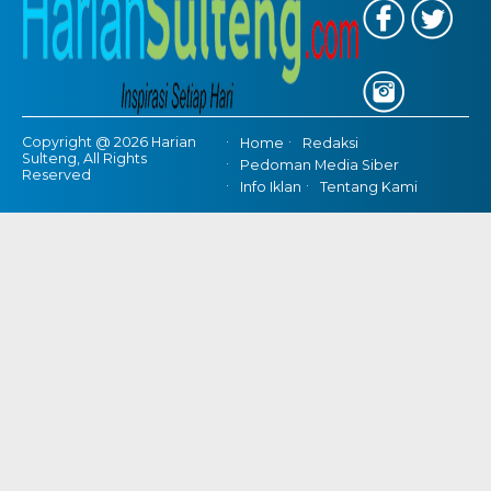
Copyright @ 2026 Harian
Home
Redaksi
Sulteng, All Rights
Pedoman Media Siber
Reserved
Info Iklan
Tentang Kami