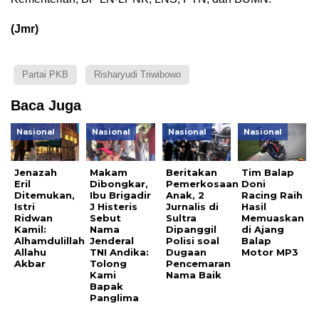
(Jmr)
Partai PKB
Risharyudi Triwibowo
Baca Juga
Nasional
Nasional
Nasional
Nasional
Jenazah
Makam
Beritakan
Tim Balap
Eril
Dibongkar,
Pemerkosaan
Doni
Ditemukan,
Ibu Brigadir
Anak, 2
Racing Raih
Istri
J Histeris
Jurnalis di
Hasil
Ridwan
Sebut
Sultra
Memuaskan
Kamil:
Nama
Dipanggil
di Ajang
Alhamdulillah
Jenderal
Polisi soal
Balap
Allahu
TNI Andika:
Dugaan
Motor MP3
Akbar
Tolong
Pencemaran
Kami
Nama Baik
Bapak
Panglima