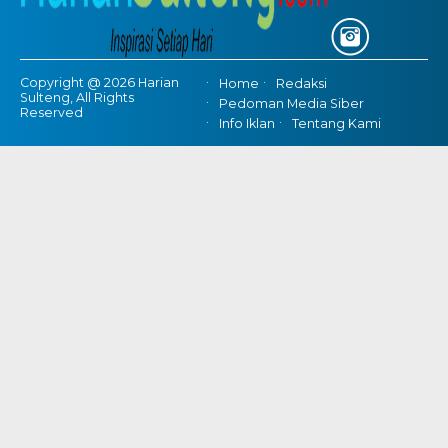
Copyright @ 2026 Harian
Home
Redaksi
Sulteng, All Rights
Pedoman Media Siber
Reserved
Info Iklan
Tentang Kami