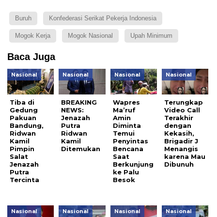
Buruh
Konfederasi Serikat Pekerja Indonesia
Mogok Kerja
Mogok Nasional
Upah Minimum
Baca Juga
Nasional
Nasional
Nasional
Nasional
Tiba di
BREAKING
Wapres
Terungkap
Gedung
NEWS:
Ma’ruf
Video Call
Pakuan
Jenazah
Amin
Terakhir
Bandung,
Putra
Diminta
dengan
Ridwan
Ridwan
Temui
Kekasih,
Kamil
Kamil
Penyintas
Brigadir J
Pimpin
Ditemukan
Bencana
Menangis
Salat
Saat
karena Mau
Jenazah
Berkunjung
Dibunuh
Putra
ke Palu
Tercinta
Besok
Nasional
Nasional
Nasional
Nasional