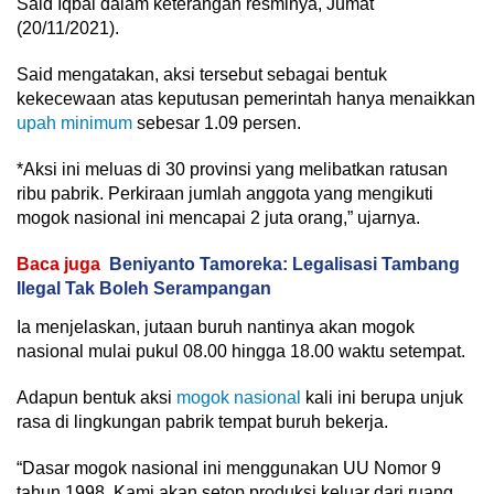
Said Iqbal dalam keterangan resminya, Jumat
(20/11/2021).
Said mengatakan, aksi tersebut sebagai bentuk
kekecewaan atas keputusan pemerintah hanya menaikkan
upah minimum
sebesar 1.09 persen.
*Aksi ini meluas di 30 provinsi yang melibatkan ratusan
ribu pabrik. Perkiraan jumlah anggota yang mengikuti
mogok nasional ini mencapai 2 juta orang,” ujarnya.
Baca juga
Beniyanto Tamoreka: Legalisasi Tambang
Ilegal Tak Boleh Serampangan
Ia menjelaskan, jutaan buruh nantinya akan mogok
nasional mulai pukul 08.00 hingga 18.00 waktu setempat.
Adapun bentuk aksi
mogok nasional
kali ini berupa unjuk
rasa di lingkungan pabrik tempat buruh bekerja.
“Dasar mogok nasional ini menggunakan UU Nomor 9
tahun 1998. Kami akan setop produksi keluar dari ruang