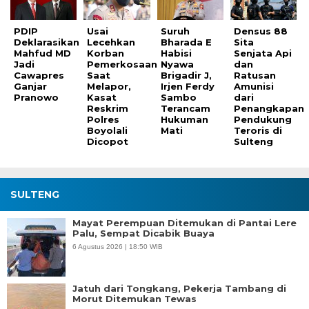
PDIP
Usai
Suruh
Densus 88
Deklarasikan
Lecehkan
Bharada E
Sita
Mahfud MD
Korban
Habisi
Senjata Api
Jadi
Pemerkosaan
Nyawa
dan
Cawapres
Saat
Brigadir J,
Ratusan
Ganjar
Melapor,
Irjen Ferdy
Amunisi
Pranowo
Kasat
Sambo
dari
Reskrim
Terancam
Penangkapan
Polres
Hukuman
Pendukung
Boyolali
Mati
Teroris di
Dicopot
Sulteng
SULTENG
Mayat Perempuan Ditemukan di Pantai Lere
Palu, Sempat Dicabik Buaya
6 Agustus 2026 | 18:50 WIB
Jatuh dari Tongkang, Pekerja Tambang di
Morut Ditemukan Tewas