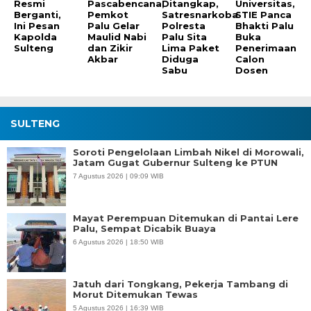
Resmi
Pascabencana,
Ditangkap,
Universitas,
Berganti,
Pemkot
Satresnarkoba
STIE Panca
Ini Pesan
Palu Gelar
Polresta
Bhakti Palu
Kapolda
Maulid Nabi
Palu Sita
Buka
Sulteng
dan Zikir
Lima Paket
Penerimaan
Akbar
Diduga
Calon
Sabu
Dosen
SULTENG
Soroti Pengelolaan Limbah Nikel di Morowali,
Jatam Gugat Gubernur Sulteng ke PTUN
7 Agustus 2026 | 09:09 WIB
Mayat Perempuan Ditemukan di Pantai Lere
Palu, Sempat Dicabik Buaya
6 Agustus 2026 | 18:50 WIB
Jatuh dari Tongkang, Pekerja Tambang di
Morut Ditemukan Tewas
5 Agustus 2026 | 16:39 WIB