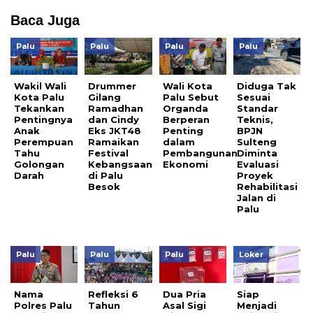
Baca Juga
Palu
Palu
Palu
Palu
Wakil Wali
Drummer
Wali Kota
Diduga Tak
Kota Palu
Gilang
Palu Sebut
Sesuai
Tekankan
Ramadhan
Organda
Standar
Pentingnya
dan Cindy
Berperan
Teknis,
Anak
Eks JKT48
Penting
BPJN
Perempuan
Ramaikan
dalam
Sulteng
Tahu
Festival
Pembangunan
Diminta
Golongan
Kebangsaan
Ekonomi
Evaluasi
Darah
di Palu
Proyek
Besok
Rehabilitasi
Jalan di
Palu
Palu
Palu
Palu
Loker
Nama
Refleksi 6
Dua Pria
Siap
Polres Palu
Tahun
Asal Sigi
Menjadi