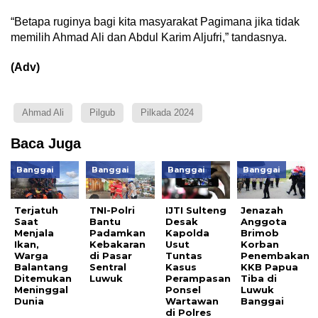
“Betapa ruginya bagi kita masyarakat Pagimana jika tidak
memilih Ahmad Ali dan Abdul Karim Aljufri,” tandasnya.
(Adv)
Ahmad Ali
Pilgub
Pilkada 2024
Baca Juga
Banggai
Banggai
Banggai
Banggai
Terjatuh
TNI-Polri
IJTI Sulteng
Jenazah
Saat
Bantu
Desak
Anggota
Menjala
Padamkan
Kapolda
Brimob
Ikan,
Kebakaran
Usut
Korban
Warga
di Pasar
Tuntas
Penembakan
Balantang
Sentral
Kasus
KKB Papua
Ditemukan
Luwuk
Perampasan
Tiba di
Meninggal
Ponsel
Luwuk
Dunia
Wartawan
Banggai
di Polres