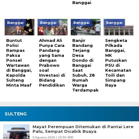
Banggai
Banggai
Banggai
Banggai
Banggai
Buntut
Ahmad Ali
Banjir
Sengketa
Polisi
Punya Cara
Bandang
Pilkada
Rampas
Pandang
Terjang
Banggai,
Paksa
yang Sama
Desa
MK
Ponsel
dengan
Dondo di
Putuskan
Wartawan
Prabowo
Banggai
PSU di
di Banggai,
soal
Saat
Kecamatan
Kapolda
Investasi di
Subuh, 28
Toili dan
Sulteng
Bidang
Rumah
Simpang
Minta Maaf
Pendidikan
Warga
Raya
Terdampak
SULTENG
Mayat Perempuan Ditemukan di Pantai Lere
Palu, Sempat Dicabik Buaya
6 Agustus 2026 | 18:50 WIB