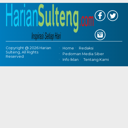
Copyright @ 2026 Harian
Home
Redaksi
Sulteng, All Rights
Pedoman Media Siber
Reserved
Info Iklan
Tentang Kami