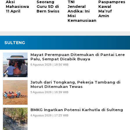
Aksi
Seorang
TNI
Paspampres
Mahasiswa
Guru SD di
Jenderal
Kawal
11 April
Bern Swiss
Andika: Ini
Ma’ruf
Misi
Amin
Kemanusiaan
SULTENG
Mayat Perempuan Ditemukan di Pantai Lere
Palu, Sempat Dicabik Buaya
6 Agustus 2026 | 18:50 WIB
Jatuh dari Tongkang, Pekerja Tambang di
Morut Ditemukan Tewas
5 Agustus 2026 | 16:39 WIB
BMKG Ingatkan Potensi Karhutla di Sulteng
4 Agustus 2026 | 17:25 WIB