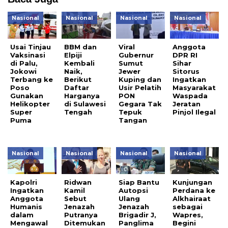
Nasional
Nasional
Nasional
Nasional
Usai Tinjau
BBM dan
Viral
Anggota
Vaksinasi
Elpiji
Gubernur
DPR RI
di Palu,
Kembali
Sumut
Sihar
Jokowi
Naik,
Jewer
Sitorus
Terbang ke
Berikut
Kuping dan
Ingatkan
Poso
Daftar
Usir Pelatih
Masyarakat
Gunakan
Harganya
PON
Waspada
Helikopter
di Sulawesi
Gegara Tak
Jeratan
Super
Tengah
Tepuk
Pinjol Ilegal
Puma
Tangan
Nasional
Nasional
Nasional
Nasional
Kapolri
Ridwan
Siap Bantu
Kunjungan
Ingatkan
Kamil
Autopsi
Perdana ke
Anggota
Sebut
Ulang
Alkhairaat
Humanis
Jenazah
Jenazah
sebagai
dalam
Putranya
Brigadir J,
Wapres,
Mengawal
Ditemukan
Panglima
Begini