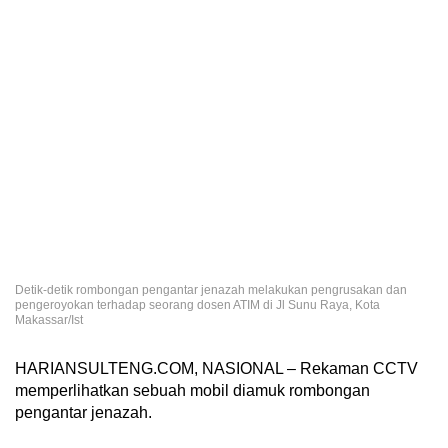
Detik-detik rombongan pengantar jenazah melakukan pengrusakan dan
pengeroyokan terhadap seorang dosen ATIM di Jl Sunu Raya, Kota
Makassar/Ist
HARIANSULTENG.COM, NASIONAL – Rekaman CCTV
memperlihatkan sebuah mobil diamuk rombongan
pengantar jenazah.