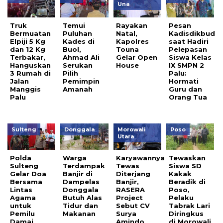
Una
Truk
Temui
Rayakan
Pesan
Bermuatan
Puluhan
Natal,
Kadisdikbud
Elpiji 5 Kg
Kades di
Kapolres
saat Hadiri
dan 12 Kg
Buol,
Touna
Pelepasan
Terbakar,
Ahmad Ali
Gelar Open
Siswa Kelas
Hanguskan
Serukan
House
IX SMPN 2
3 Rumah di
Pilih
Palu:
Jalan
Pemimpin
Hormati
Manggis
Amanah
Guru dan
Palu
Orang Tua
Sulteng
Donggala
Morowali
Poso
Utara
Polda
Warga
Karyawannya
Tewaskan
Sulteng
Terdampak
Tewas
Siswa SD
Gelar Doa
Banjir di
Diterjang
Kakak
Bersama
Dampelas
Banjir,
Beradik di
Lintas
Donggala
RASERA
Poso,
Agama
Butuh Alas
Project
Pelaku
untuk
Tidur dan
Sebut CV
Tabrak Lari
Pemilu
Makanan
Surya
Diringkus
Damai
Amindo
di Morowali